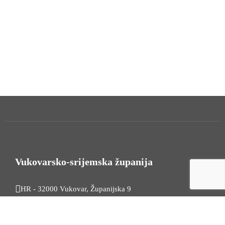
Vukovarsko-srijemska županija
HR - 32000 Vukovar, Županijska 9
Tel. +385 32 454 444
HR - 32100 Vinkovci, Glagoljaška 27