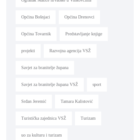
Ogranak Matice hrvatske u Vinkovcima
Općina Bošnjaci
Općina Drenovci
Općina Tovarnik
Predstavljanje knjige
projekti
Razvojna agencija VSŽ
Savjet za branitelje župana
Savjet za branitelje župana VSŽ
sport
Srđan Jeremić
Tamara Kalistović
Turistička zajednica VSŽ
Turizam
uo za kulturu i turizam