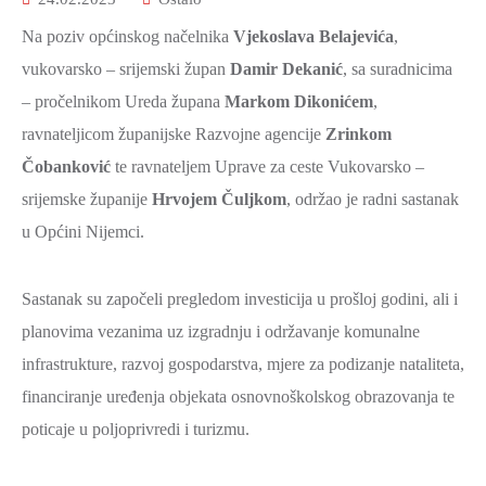
Na poziv općinskog načelnika
Vjekoslava Belajevića
,
vukovarsko – srijemski župan
Damir Dekanić
, sa suradnicima
– pročelnikom Ureda župana
Markom Dikonićem
,
ravnateljicom županijske Razvojne agencije
Zrinkom
Čobanković
te ravnateljem Uprave za ceste Vukovarsko –
srijemske županije
Hrvojem Čuljkom
, održao je radni sastanak
u Općini Nijemci.
Sastanak su započeli pregledom investicija u prošloj godini, ali i
planovima vezanima uz izgradnju i održavanje komunalne
infrastrukture, razvoj gospodarstva, mjere za podizanje nataliteta,
financiranje uređenja objekata osnovnoškolskog obrazovanja te
poticaje u poljoprivredi i turizmu.