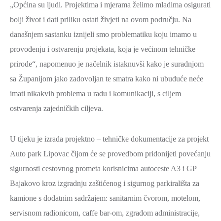
„Općina su ljudi. Projektima i mjerama želimo mladima osigurati
bolji život i dati priliku ostati živjeti na ovom području. Na
današnjem sastanku iznijeli smo problematiku koju imamo u
provođenju i ostvarenju projekata, koja je većinom tehničke
prirode“, napomenuo je načelnik istaknuvši kako je suradnjom
sa Županijom jako zadovoljan te smatra kako ni ubuduće neće
imati nikakvih problema u radu i komunikaciji, s ciljem
ostvarenja zajedničkih ciljeva.
U tijeku je izrada projektno – tehničke dokumentacije za projekt
Auto park Lipovac čijom će se provedbom pridonijeti povećanju
sigurnosti cestovnog prometa korisnicima autoceste A3 i GP
Bajakovo kroz izgradnju zaštićenog i sigurnog parkirališta za
kamione s dodatnim sadržajem: sanitarnim čvorom, motelom,
servisnom radionicom, caffe bar-om, zgradom administracije,