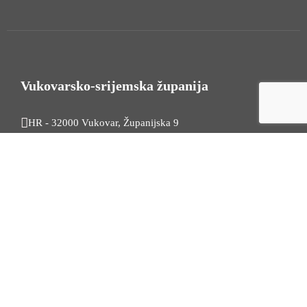
Vukovarsko-srijemska županija
HR - 32000 Vukovar, Županijska 9
Tel. +385 32 454 444
HR - 32100 Vinkovci, Glagoljaška 27
Tel. +385 32 344 111
Radno vrijeme: 7:30 - 15:30
OIB: 74724110709
Korisni linkovi