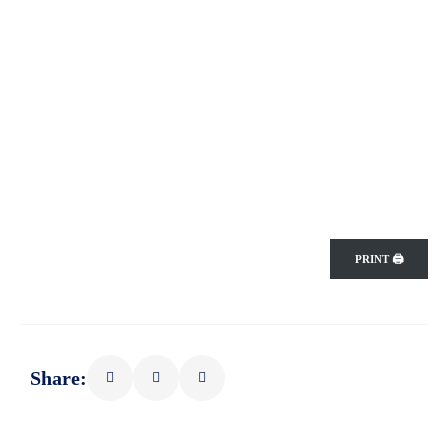
PRINT 🖨
Share: