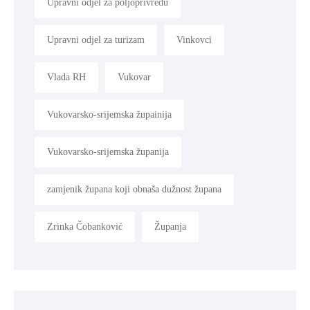
Upravni odjel za poljoprivredu
Upravni odjel za turizam
Vinkovci
Vlada RH
Vukovar
Vukovarsko-srijemska župainija
Vukovarsko-srijemska županija
zamjenik župana koji obnaša dužnost župana
Zrinka Čobanković
Županja