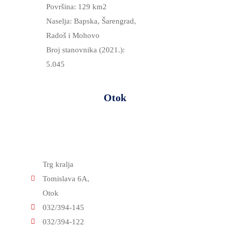
Površina: 129 km2
SKRB
Naselja: Bapska, Šarengrad,
MEĐUNARODNA
Radoš i Mohovo
SURADNJA
Broj stanovnika (2021.):
I
5.045
REGIONALNI
RAZVOJ
Otok
PROSTORNO
UREĐENJE
I
GRADITELJSTVO
Trg kralja
PRIRODA
Tomislava 6A,
I
Otok
ZAŠTITA
032/394-145
OKOLIŠA
032/394-122
TURIZAM