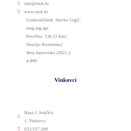
info@otok.hr
I
www.otok.hr
KULTURA
Gradonačelnik: Slavko Grgić,
PROMET
mag.ing.agr.
I
Površina: 136,15 km2
KOMUNIKACIJE
Naselja: Komletinci
ENERGETIKA
Broj stanovnika (2021.):
4.899
HRVATSKI
BRANITELJI
Vinkovci
URED
ŽUPANA
OSTALO
SPORT,
Bana J. Jelačića
MLADI
1, Vinkovci
I
032/337-200