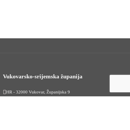
Vukovarsko-srijemska županija
HR - 32000 Vukovar, Županijska 9
Tel. +385 32 454 444
HR - 32100 Vinkovci, Glagoljaška 27
Tel. +385 32 344 111