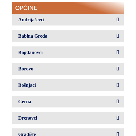
OPĆINE
Andrijaševci
Babina Greda
Bogdanovci
Borovo
Bošnjaci
Cerna
Drenovci
Gradište