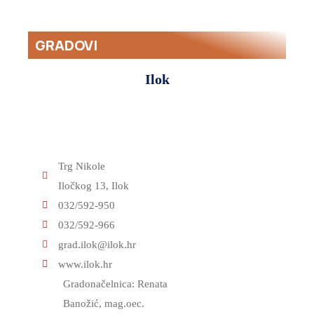
TIJELA
RADA
JAVNA
MANJINE
I
SKUPŠTINE
NABAVA
GRADOVI
POVIJEST
SLUŽBE
ANTIKORUPCIJSKO
NOVOSTI
I
POVJERENSTVO
Ilok
KULTURA
FINANCIJE
VSŽ
OBRAZOVANJE
GOSPODARSTVO
SJEDNICE
MEĐUNARODNA
SKUPŠTINE
POLJOPRIVREDA,
I
ŠUMARSTVO
ŽUPANIJSKA
Trg Nikole
REGIONALNA
I
SKUPŠTINA
Iločkog 13, Ilok
SURADNJA
RURALNI
2025.-29.
032/592-950
RAZVOJ
ŽUPANIJSKA
032/592-966
OBRAZOVANJE
SKUPŠTINA
grad.ilok@ilok.hr
2021.-25.
www.ilok.hr
ZDRAVSTVO
Gradonačelnica: Renata
I
Banožić, mag.oec.
SOCIJALNA