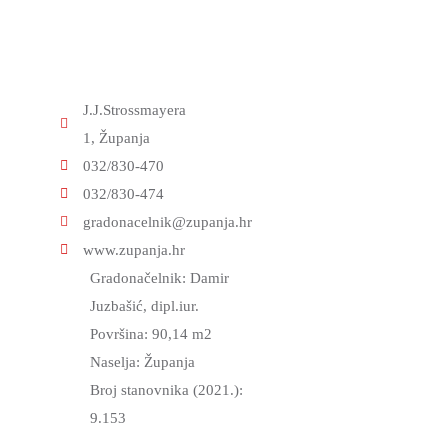
J.J.Strossmayera
1, Županja
032/830-470
032/830-474
gradonacelnik@zupanja.hr
www.zupanja.hr
Gradonačelnik: Damir
Juzbašić, dipl.iur.
Površina: 90,14 m2
Naselja: Županja
Broj stanovnika (2021.):
9.153