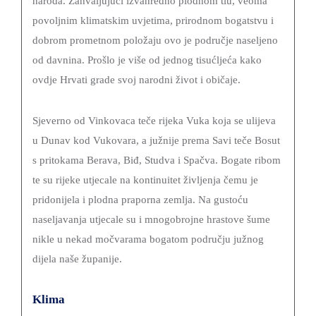
naroda. Zahvaljujući izvanredno plodnom tlu, veoma
I
povoljnim klimatskim uvjetima, prirodnom bogatstvu i
KULTURA
dobrom prometnom položaju ovo je područje naseljeno
PROMET
od davnina. Prošlo je više od jednog tisućljeća kako
I
ovdje Hrvati grade svoj narodni život i običaje.
KOMUNIKACIJE
ENERGETIKA
Sjeverno od Vinkovaca teče rijeka Vuka koja se ulijeva
u Dunav kod Vukovara, a južnije prema Savi teče Bosut
HRVATSKI
s pritokama Berava, Biđ, Studva i Spačva. Bogate ribom
BRANITELJI
te su rijeke utjecale na kontinuitet življenja čemu je
URED
pridonijela i plodna praporna zemlja. Na gustoću
ŽUPANA
naseljavanja utjecale su i mnogobrojne hrastove šume
OSTALO
nikle u nekad močvarama bogatom području južnog
dijela naše županije.
SPORT,
MLADI
Klima
I