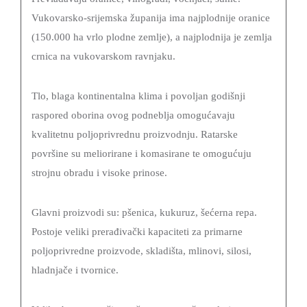
Vukovarsko-srijemska županija ima najplodnije oranice
(150.000 ha vrlo plodne zemlje), a najplodnija je zemlja
crnica na vukovarskom ravnjaku.
Tlo, blaga kontinentalna klima i povoljan godišnji
raspored oborina ovog podneblja omogućavaju
kvalitetnu poljoprivrednu proizvodnju. Ratarske
površine su meliorirane i komasirane te omogućuju
strojnu obradu i visoke prinose.
Glavni proizvodi su: pšenica, kukuruz, šećerna repa.
Postoje veliki prerađivački kapaciteti za primarne
poljoprivredne proizvode, skladišta, mlinovi, silosi,
hladnjače i tvornice.