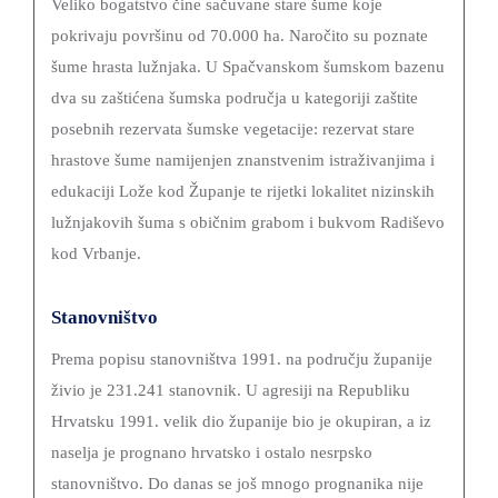
Veliko bogatstvo čine sačuvane stare šume koje
pokrivaju površinu od 70.000 ha. Naročito su poznate
šume hrasta lužnjaka. U Spačvanskom šumskom bazenu
dva su zaštićena šumska područja u kategoriji zaštite
posebnih rezervata šumske vegetacije: rezervat stare
hrastove šume namijenjen znanstvenim istraživanjima i
edukaciji Lože kod Županje te rijetki lokalitet nizinskih
lužnjakovih šuma s običnim grabom i bukvom Radiševo
kod Vrbanje.
Stanovništvo
Prema popisu stanovništva 1991. na području županije
živio je 231.241 stanovnik. U agresiji na Republiku
Hrvatsku 1991. velik dio županije bio je okupiran, a iz
naselja je prognano hrvatsko i ostalo nesrpsko
stanovništvo. Do danas se još mnogo prognanika nije