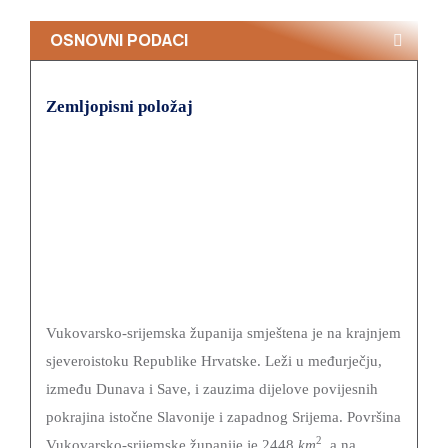
JAVNA
MANJINE
I
SKUPŠTINE
OSNOVNI PODACI
NABAVA
POVIJEST
SLUŽBE
ANTIKORUPCIJSKO
NOVOSTI
I
POVJERENSTVO
Zemljopisni položaj
KULTURA
FINANCIJE
VSŽ
OBRAZOVANJE
GOSPODARSTVO
SJEDNICE
MEĐUNARODNA
SKUPŠTINE
POLJOPRIVREDA,
I
ŠUMARSTVO
ŽUPANIJSKA
REGIONALNA
I
SKUPŠTINA
SURADNJA
RURALNI
2025.-29.
RAZVOJ
ŽUPANIJSKA
Vukovarsko-srijemska županija smještena je na krajnjem
OBRAZOVANJE
SKUPŠTINA
sjeveroistoku Republike Hrvatske. Leži u međurječju,
2021.-25.
ZDRAVSTVO
između Dunava i Save, i zauzima dijelove povijesnih
I
pokrajina istočne Slavonije i zapadnog Srijema. Površina
SOCIJALNA
2
Vukovarsko-srijemske županije je 2448
km
, a na