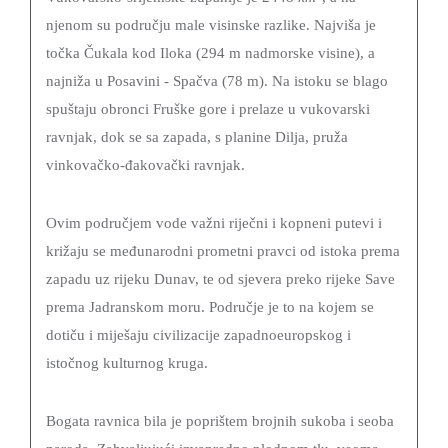
SKRB
njenom su području male visinske razlike. Najviša je
MEĐUNARODNA
točka Čukala kod Iloka (294 m nadmorske visine), a
SURADNJA
najniža u Posavini - Spačva (78 m). Na istoku se blago
I
spuštaju obronci Fruške gore i prelaze u vukovarski
REGIONALNI
ravnjak, dok se sa zapada, s planine Dilja, pruža
RAZVOJ
vinkovačko-đakovački ravnjak.
PROSTORNO
UREĐENJE
Ovim područjem vode važni riječni i kopneni putevi i
I
križaju se međunarodni prometni pravci od istoka prema
GRADITELJSTVO
zapadu uz rijeku Dunav, te od sjevera preko rijeke Save
prema Jadranskom moru. Područje je to na kojem se
PRIRODA
dotiču i miješaju civilizacije zapadnoeuropskog i
I
istočnog kulturnog kruga.
ZAŠTITA
OKOLIŠA
Bogata ravnica bila je poprištem brojnih sukoba i seoba
TURIZAM