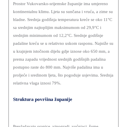
DEMOGRAFIJA
Prostor Vukovarsko-srijemske županije ima umjereno
kontinentalnu klimu. Ljeta su sunčana i vruća, a zime su
hladne. Srednja godišnja temperatura kreće se oko 11°C
sa srednjim najtoplijim maksimumom od 29,9°C i
srednjim minimumom od 12,2°C. Srednje godišnje
padaline kreću se u relativno uskom rasponu. Najniže su
u krajnjem istočnom dijelu gdje iznose oko 650 mm, a
prema zapadu vrijednost srednjih godišnjih padalina
postupno raste do 800 mm. Najviše padalina ima u
proljeće i sredinom ljeta, što pogoduje usjevima. Srednja
relativna vlaga iznosi 79%.
Struktura površina županije
Prevladavaju oranice, vinogradi, voćnjaci, šume.