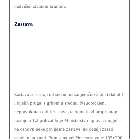
nadvišen zlatnom krunom.
Zastava
Zastava se sastoji od sedam naizmjenično žutih (zlatnih)
i bijelih pruga, s grbom u sredini. Neuobičajen,
nepravokutan oblik zastave, te odmak od propisanog
razmjera 1:2 prihvatilo je Ministarstvo uprave, moguće
na osnovu neke povijesne zastave, no detalji zasad
ostaju nepoznati. Propisana veličina zastave je 105x200