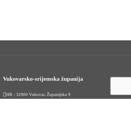
Vukovarsko-srijemska županija
HR - 32000 Vukovar, Županijska 9
Tel. +385 32 454 444
HR - 32100 Vinkovci, Glagoljaška 27
Tel. +385 32 344 111