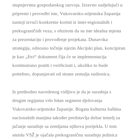
stupnjevima gospodarskog razvoja. Izravno sudjelujući u
pripremi i provedbi iste, Vukovarsko-srijemska županija
nastoji izvući konkretne koristi iz inter-regionalnih i
prekograničnih veza, s obzirom da su iste idealna mjesta
za prezentaciju i provođenje projekata. Dunavska
strategija, odnosno točnije njezin Akcijski plan, koncipiran
je kao „živi“ dokument čija će se implementacija
kontinuirano pratiti i verificirati i, ukoliko to bude
potrebno, dopunjavati od strane zemalja sudionica.
Iz prethodno navedenog vidljivo je da je suradnja s
drugim regijama vrlo bitan segment djelovanja
Vukovarsko-srijemske županije. Bogata kulturna baština
nacionalnih manjina također predstavlja dobar temelj za
jačanje suradnje sa zemljama njihova porijekla. U tom
smislu VSŽ je ojačala prekograničnu suradnju jedinica