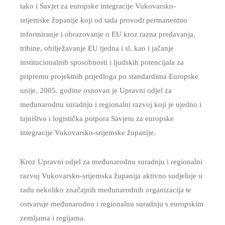
tako i Savjet za europske integracije Vukovarsko-
I
srijemske županije koji od tada provodi permanentno
KULTURA
informiranje i obrazovanje o EU kroz razna predavanja,
PROMET
tribine, obilježavanje EU tjedna i sl. kao i jačanje
I
institucionalnih sposobnosti i ljudskih potencijala za
KOMUNIKACIJE
pripremu projektnih prijedloga po standardima Europske
unije. 2005. godine osnovan je Upravni odjel za
ENERGETIKA
međunarodnu suradnju i regionalni razvoj koji je ujedno i
HRVATSKI
tajništvo i logistička potpora Savjetu za europske
BRANITELJI
integracije Vukovarsko-srijemske županije.
URED
ŽUPANA
Kroz Upravni odjel za međunarodnu suradnju i regionalni
OSTALO
razvoj Vukovarsko-srijemska županija aktivno sudjeluje u
radu nekoliko značajnih međunarodnih organizacija te
SPORT,
ostvaruje međunarodnu i regionalnu suradnju s europskim
MLADI
zemljama i regijama.
I