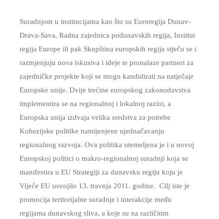
DEMOGRAFIJA
Suradnjom u institucijama kao što su Euroregija Dunav-
Drava-Sava, Radna zajednica podunavskih regija, Institut
regija Europe ili pak Skupština europskih regija stječu se i
razmjenjuju nova iskustva i ideje te pronalaze partneri za
zajedničke projekte koji se mogu kandidirati na natječaje
Europske unije. Dvije trećine europskog zakonodavstva
implementira se na regionalnoj i lokalnoj razini, a
Europska unija izdvaja velika sredstva za potrebe
Kohezijske politike namijenjene ujednačavanju
regionalnog razvoja. Ova politika utemeljena je i u novoj
Europskoj politici o makro-regionalnoj suradnji koja se
manifestira u EU Strategiji za dunavsku regiju koju je
Vijeće EU usvojilo 13. travnja 2011. godine. Cilj iste je
promocija teritorijalne suradnje i interakcije među
regijama dunavskog sliva, a koje su na različitim