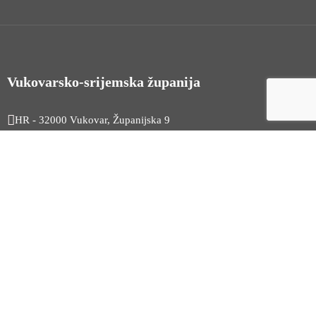
Vukovarsko-srijemska županija
HR - 32000 Vukovar, Županijska 9
Tel. +385 32 454 444
HR - 32100 Vinkovci, Glagoljaška 27
Tel. +385 32 344 111
Radno vrijeme: 7:30 - 15:30
OIB: 74724110709
Korisni linkovi