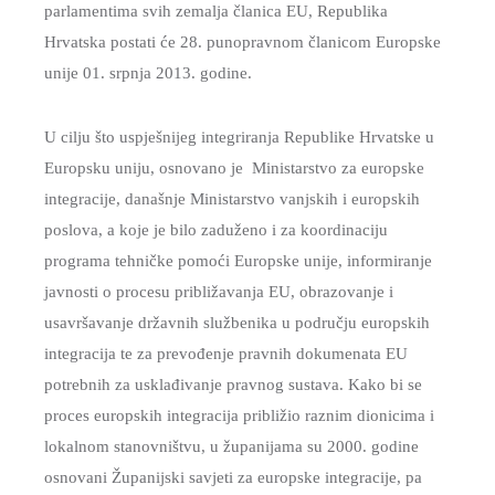
parlamentima svih zemalja članica EU, Republika
SKRB
Hrvatska postati će 28. punopravnom članicom Europske
MEĐUNARODNA
unije 01. srpnja 2013. godine.
SURADNJA
I
U cilju što uspješnijeg integriranja Republike Hrvatske u
REGIONALNI
Europsku uniju, osnovano je Ministarstvo za europske
RAZVOJ
integracije, današnje Ministarstvo vanjskih i europskih
PROSTORNO
poslova, a koje je bilo zaduženo i za koordinaciju
UREĐENJE
programa tehničke pomoći Europske unije, informiranje
I
javnosti o procesu približavanja EU, obrazovanje i
GRADITELJSTVO
usavršavanje državnih službenika u području europskih
integracija te za prevođenje pravnih dokumenata EU
PRIRODA
potrebnih za usklađivanje pravnog sustava. Kako bi se
I
proces europskih integracija približio raznim dionicima i
ZAŠTITA
lokalnom stanovništvu, u županijama su 2000. godine
OKOLIŠA
osnovani Županijski savjeti za europske integracije, pa
TURIZAM