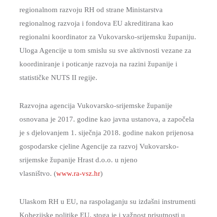
regionalnom razvoju RH od strane Ministarstva
regionalnog razvoja i fondova EU akreditirana kao
regionalni koordinator za Vukovarsko-srijemsku županiju.
Uloga Agencije u tom smislu su sve aktivnosti vezane za
koordiniranje i poticanje razvoja na razini županije i
statističke NUTS II regije.
Razvojna agencija Vukovarsko-srijemske županije
osnovana je 2017. godine kao javna ustanova, a započela
je s djelovanjem 1. siječnja 2018. godine nakon prijenosa
gospodarske cjeline Agencije za razvoj Vukovarsko-
srijemske županije Hrast d.o.o. u njeno
vlasništvo. (
www.ra-vsz.hr
)
Ulaskom RH u EU, na raspolaganju su izdašni instrumenti
Kohezijske politike EU, stoga je i važnost prisutnosti u