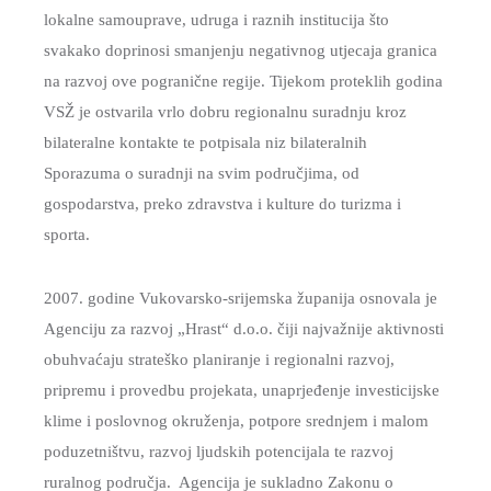
lokalne samouprave, udruga i raznih institucija što
svakako doprinosi smanjenju negativnog utjecaja granica
na razvoj ove pogranične regije. Tijekom proteklih godina
VSŽ je ostvarila vrlo dobru regionalnu suradnju kroz
bilateralne kontakte te potpisala niz bilateralnih
Sporazuma o suradnji na svim područjima, od
gospodarstva, preko zdravstva i kulture do turizma i
sporta.
2007. godine Vukovarsko-srijemska županija osnovala je
Agenciju za razvoj „Hrast“ d.o.o. čiji najvažnije aktivnosti
obuhvaćaju strateško planiranje i regionalni razvoj,
pripremu i provedbu projekata, unaprjeđenje investicijske
klime i poslovnog okruženja, potpore srednjem i malom
poduzetništvu, razvoj ljudskih potencijala te razvoj
ruralnog područja. Agencija je sukladno Zakonu o