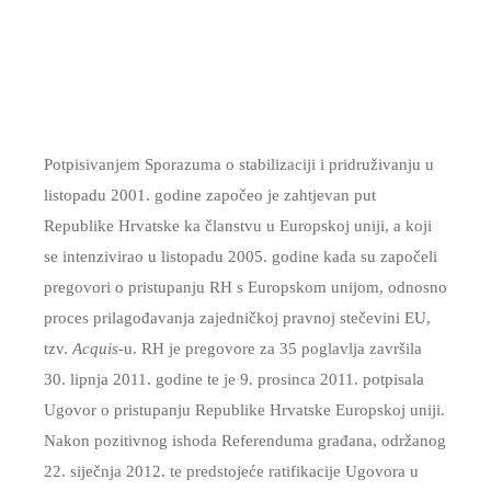
NACIONALNE
TIJELA
RADA
JAVNA
MANJINE
I
SKUPŠTINE
NABAVA
POVIJEST
SLUŽBE
ANTIKORUPCIJSKO
NOVOSTI
I
POVJERENSTVO
KULTURA
FINANCIJE
VSŽ
Potpisivanjem Sporazuma o stabilizaciji i pridruživanju u
OBRAZOVANJE
GOSPODARSTVO
SJEDNICE
listopadu 2001. godine započeo je zahtjevan put
MEĐUNARODNA
SKUPŠTINE
POLJOPRIVREDA,
Republike Hrvatske ka članstvu u Europskoj uniji, a koji
I
ŠUMARSTVO
ŽUPANIJSKA
se intenzivirao u listopadu 2005. godine kada su započeli
REGIONALNA
I
SKUPŠTINA
pregovori o pristupanju RH s Europskom unijom, odnosno
SURADNJA
RURALNI
2025.-29.
proces prilagođavanja zajedničkoj pravnoj stečevini EU,
RAZVOJ
tzv.
Acquis
-u. RH je pregovore za 35 poglavlja završila
ŽUPANIJSKA
30. lipnja 2011. godine te je 9. prosinca 2011. potpisala
OBRAZOVANJE
SKUPŠTINA
Ugovor o pristupanju Republike Hrvatske Europskoj uniji.
2021.-25.
ZDRAVSTVO
Nakon pozitivnog ishoda Referenduma građana, održanog
I
22. siječnja 2012. te predstojeće ratifikacije Ugovora u
SOCIJALNA