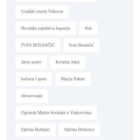
Gradski muzej Vukovar
Hrvatska zajednica županija
Ilok
IVAN BOSANČIĆ
Ivan Bosančić
Javni poziv
Kristina Jukić
kulturu i sport
Marija Pakter
obrazovanje
Ogranak Matice hrvatske u Vinkovcima
Općina Bošnjaci
Općina Drenovci