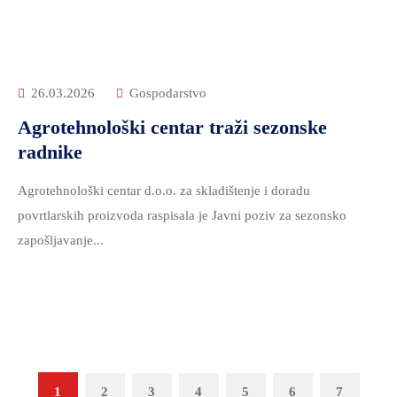
26.03.2026
Gospodarstvo
Agrotehnološki centar traži sezonske
radnike
Agrotehnološki centar d.o.o. za skladištenje i doradu
povrtlarskih proizvoda raspisala je Javni poziv za sezonsko
zapošljavanje...
1
2
3
4
5
6
7