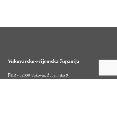
Vukovarsko-srijemska županija
HR - 32000 Vukovar, Županijska 9
Tel. +385 32 454 444
HR - 32100 Vinkovci, Glagoljaška 27
Tel. +385 32 344 111
Radno vrijeme: 7:30 - 15:30