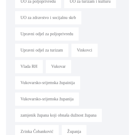
UO za poljoprivredu
UO za turizam i kulturu
UO za zdravstvo i socijalnu skrb
Upravni odjel za poljoprivredu
Upravni odjel za turizam
Vinkovci
Vlada RH
Vukovar
Vukovarsko-srijemska župainija
Vukovarsko-srijemska županija
zamjenik župana koji obnaša dužnost župana
Zrinka Čobanković
Županja