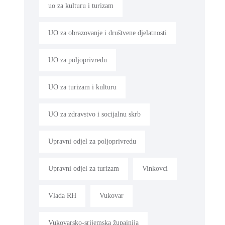
uo za kulturu i turizam
UO za obrazovanje i društvene djelatnosti
UO za poljoprivredu
UO za turizam i kulturu
UO za zdravstvo i socijalnu skrb
Upravni odjel za poljoprivredu
Upravni odjel za turizam
Vinkovci
Vlada RH
Vukovar
Vukovarsko-srijemska župainija