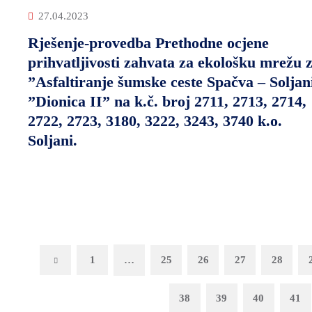
27.04.2023
Rješenje-provedba Prethodne ocjene
prihvatljivosti zahvata za ekološku mrežu 
”Asfaltiranje šumske ceste Spačva – Soljan
”Dionica II” na k.č. broj 2711, 2713, 2714,
2722, 2723, 3180, 3222, 3243, 3740 k.o.
Soljani.
Previous
1
…
25
26
27
28
38
39
40
41