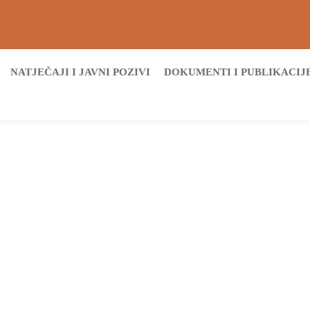
NATJEČAJI I JAVNI POZIVI
DOKUMENTI I PUBLIKACIJ
Početna
UO Prostorno
UO Prostorno