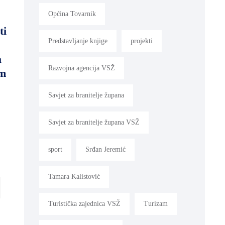
Općina Tovarnik
ti
Predstavljanje knjige
projekti
a
Razvojna agencija VSŽ
im
Savjet za branitelje župana
Savjet za branitelje župana VSŽ
sport
Srđan Jeremić
Tamara Kalistović
Turistička zajednica VSŽ
Turizam