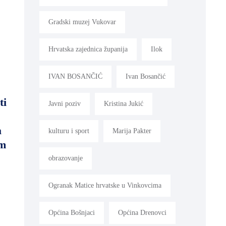
Gradski muzej Vukovar
Hrvatska zajednica županija
Ilok
IVAN BOSANČIĆ
Ivan Bosančić
ti
Javni poziv
Kristina Jukić
a
kulturu i sport
Marija Pakter
im
obrazovanje
Ogranak Matice hrvatske u Vinkovcima
Općina Bošnjaci
Općina Drenovci