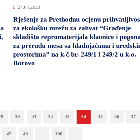
27.04.2023
Rješenje za Prethodnu ocjenu prihvatljivos
za
za ekološku mrežu za zahvat “Građenje
i,
skladišta repromaterijala klaonice i pogon
za preradu mesa sa hladnjačama i uredsk
prostorima” na k.č.br. 249/1 i 249/2 u k.o.
Borovo
29
30
31
32
33
34
35
36
37
42
43
…
100
Next