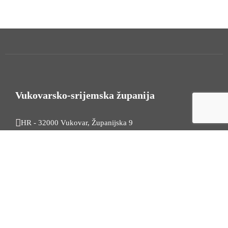
Vukovarsko-srijemska županija
HR - 32000 Vukovar, Županijska 9
Tel. +385 32 454 444
HR - 32100 Vinkovci, Glagoljaška 27
Tel. +385 32 344 111
Radno vrijeme: 7:30 - 15:30
OIB: 74724110709