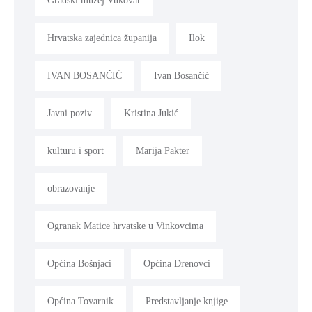
Gradski muzej Vukovar
Hrvatska zajednica županija
Ilok
IVAN BOSANČIĆ
Ivan Bosančić
Javni poziv
Kristina Jukić
kulturu i sport
Marija Pakter
obrazovanje
Ogranak Matice hrvatske u Vinkovcima
Općina Bošnjaci
Općina Drenovci
Općina Tovarnik
Predstavljanje knjige