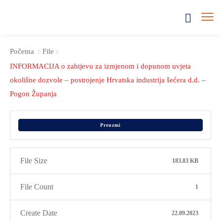
Početna
File
INFORMACIJA o zahtjevu za izmjenom i dopunom uvjeta
okolišne dozvole – postrojenje Hrvatska industrija šećera d.d. –
Pogon Županja
Preuzmi
File Size
183.83 KB
File Count
1
Create Date
22.09.2023