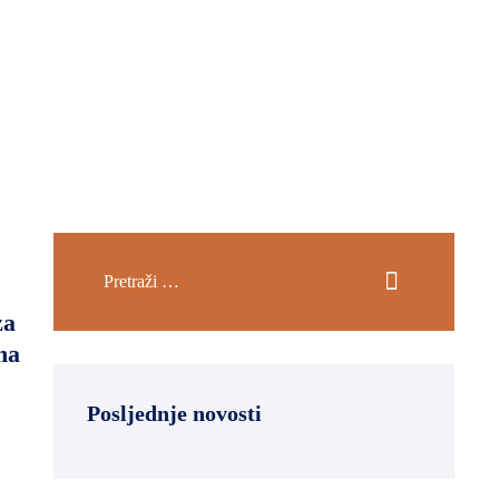
za
na
Posljednje novosti