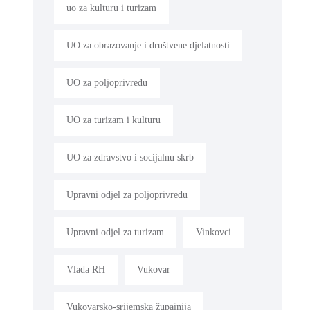
uo za kulturu i turizam
UO za obrazovanje i društvene djelatnosti
UO za poljoprivredu
UO za turizam i kulturu
UO za zdravstvo i socijalnu skrb
Upravni odjel za poljoprivredu
Upravni odjel za turizam
Vinkovci
Vlada RH
Vukovar
Vukovarsko-srijemska župainija