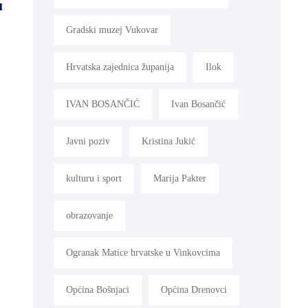
u
Gradski muzej Vukovar
Hrvatska zajednica županija
Ilok
IVAN BOSANČIĆ
Ivan Bosančić
Javni poziv
Kristina Jukić
kulturu i sport
Marija Pakter
obrazovanje
Ogranak Matice hrvatske u Vinkovcima
Općina Bošnjaci
Općina Drenovci