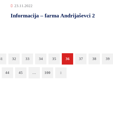
23.11.2022
Informacija – farma Andrijaševci 2
31
32
33
34
35
36
37
38
39
44
45
…
100
Next