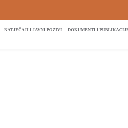
NATJEČAJI I JAVNI POZIVI
DOKUMENTI I PUBLIKACIJ
Početna
UO Prostorno
UO Prostorno