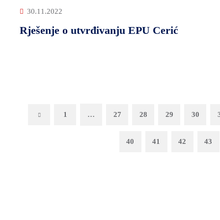
30.11.2022
Rješenje o utvrđivanju EPU Cerić
Previous
1
…
27
28
29
30
40
41
42
43