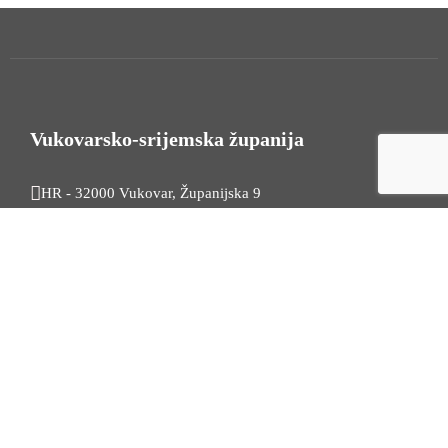
Vukovarsko-srijemska županija
HR - 32000 Vukovar, Županijska 9
Tel. +385 32 454 444
HR - 32100 Vinkovci, Glagoljaška 27
Tel. +385 32 344 111
Radno vrijeme: 7:30 - 15:30
OIB: 74724110709
Korisni linkovi