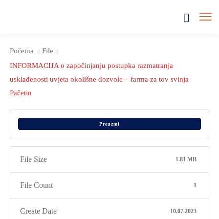
Početna
File
INFORMACIJA o započinjanju postupka razmatranja
usklađenosti uvjeta okolišne dozvole – farma za tov svinja
Pačetin
Preuzmi
File Size
1.81 MB
File Count
1
Create Date
10.07.2023