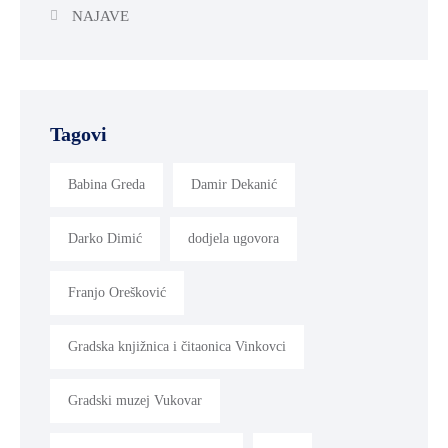
NAJAVE
Tagovi
Babina Greda
Damir Dekanić
Darko Dimić
dodjela ugovora
Franjo Orešković
Gradska knjižnica i čitaonica Vinkovci
Gradski muzej Vukovar