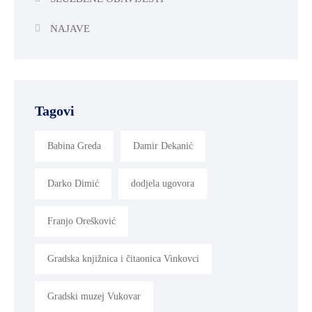
NAJAVE
Tagovi
Babina Greda
Damir Dekanić
Darko Dimić
dodjela ugovora
Franjo Orešković
Gradska knjižnica i čitaonica Vinkovci
Gradski muzej Vukovar