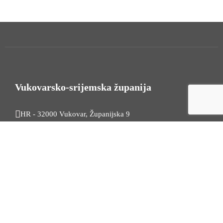
Vukovarsko-srijemska županija
HR - 32000 Vukovar, Županijska 9
Tel. +385 32 454 444
HR - 32100 Vinkovci, Glagoljaška 27
Tel. +385 32 344 111
Radno vrijeme: 7:30 - 15:30
OIB: 74724110709