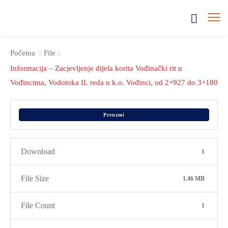
Početna
File
Informacija – Zacjevljenje dijela korita Vođinački rit u
Vođincima, Vodotoka II. reda u k.o. Vođinci, od 2+927 do 3+180
Preuzmi
Download
1
File Size
1.46 MB
File Count
1