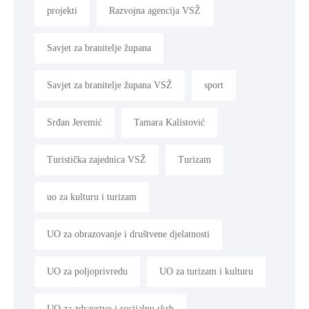
projekti
Razvojna agencija VSŽ
Savjet za branitelje župana
Savjet za branitelje župana VSŽ
sport
Srđan Jeremić
Tamara Kalistović
Turistička zajednica VSŽ
Turizam
uo za kulturu i turizam
UO za obrazovanje i društvene djelatnosti
UO za poljoprivredu
UO za turizam i kulturu
UO za zdravstvo i socijalnu skrb