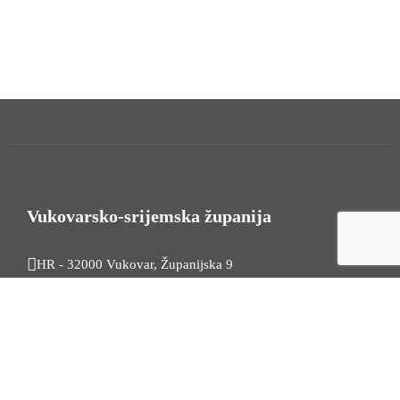
Vukovarsko-srijemska županija
HR - 32000 Vukovar, Županijska 9
Tel. +385 32 454 444
HR - 32100 Vinkovci, Glagoljaška 27
Tel. +385 32 344 111
Radno vrijeme: 7:30 - 15:30