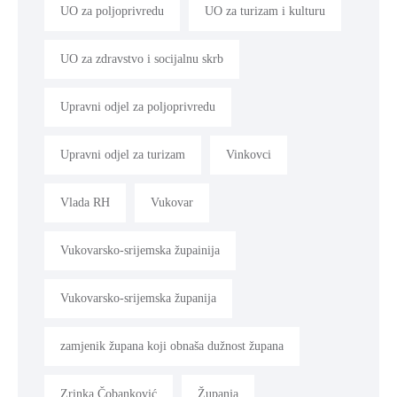
UO za poljoprivredu
UO za turizam i kulturu
UO za zdravstvo i socijalnu skrb
Upravni odjel za poljoprivredu
Upravni odjel za turizam
Vinkovci
Vlada RH
Vukovar
Vukovarsko-srijemska župainija
Vukovarsko-srijemska županija
zamjenik župana koji obnaša dužnost župana
Zrinka Čobanković
Županja