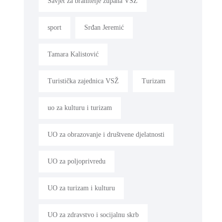
Savjet za branitelje župana VSŽ
sport
Srđan Jeremić
Tamara Kalistović
Turistička zajednica VSŽ
Turizam
uo za kulturu i turizam
UO za obrazovanje i društvene djelatnosti
UO za poljoprivredu
UO za turizam i kulturu
UO za zdravstvo i socijalnu skrb