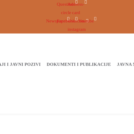
Question-
Address-
circle
card
Newspaper
Facebook
Ovaicon-
Youtube
instagram
JI I JAVNI POZIVI
DOKUMENTI I PUBLIKACIJE
JAVNA 