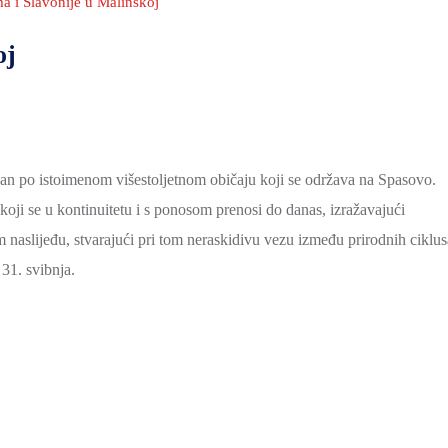
a i Slavonije u Malinskoj
oj
van po istoimenom višestoljetnom običaju koji se održava na Spasovo.
 koji se u kontinuitetu i s ponosom prenosi do danas, izražavajući
 naslijeđu, stvarajući pri tom neraskidivu vezu između prirodnih ciklus
 31. svibnja.