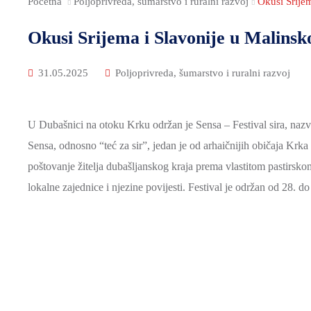
Početna
Poljoprivreda, šumarstvo i ruralni razvoj
Okusi Srijem
Okusi Srijema i Slavonije u Malinsk
31.05.2025
Poljoprivreda, šumarstvo i ruralni razvoj
U Dubašnici na otoku Krku održan je Sensa – Festival sira, naz
Sensa, odnosno “teć za sir”, jedan je od arhaičnijih običaja Krka
poštovanje žitelja dubašljanskog kraja prema vlastitom pastirskom
lokalne zajednice i njezine povijesti. Festival je održan od 28. do