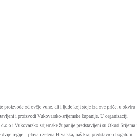
te proizvode od ovčje vune, ali i ljude koji stoje iza ove priče, u okviru
avljeni i proizvodi Vukovarsko-srijemske županije. U organizaciji
 d.o.o i Vukovarsko-srijemske županije predstavljeni su Okusi Srijema 
e dvije regije – plava i zelena Hrvatska, naš kraj predstavio i bogatom