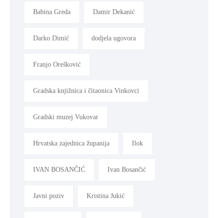
Babina Greda
Damir Dekanić
Darko Dimić
dodjela ugovora
Franjo Orešković
Gradska knjižnica i čitaonica Vinkovci
Gradski muzej Vukovar
Hrvatska zajednica županija
Ilok
IVAN BOSANČIĆ
Ivan Bosančić
Javni poziv
Kristina Jukić