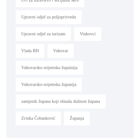
UO za zdravstvo i socijalnu skrb
Upravni odjel za poljoprivredu
Upravni odjel za turizam
Vinkovci
Vlada RH
Vukovar
Vukovarsko-srijemska župainija
Vukovarsko-srijemska županija
zamjenik župana koji obnaša dužnost župana
Zrinka Čobanković
Županja