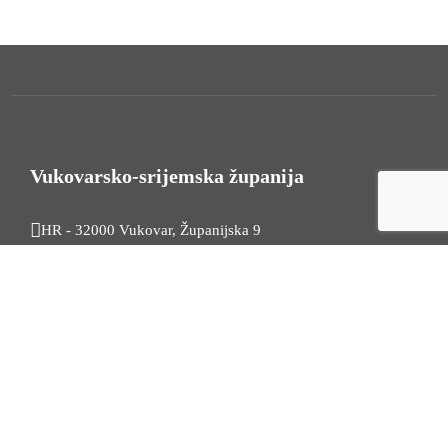
Vukovarsko-srijemska županija
HR - 32000 Vukovar, Županijska 9
Tel. +385 32 454 444
HR - 32100 Vinkovci, Glagoljaška 27
Tel. +385 32 344 111
Radno vrijeme: 7:30 - 15:30
OIB: 74724110709