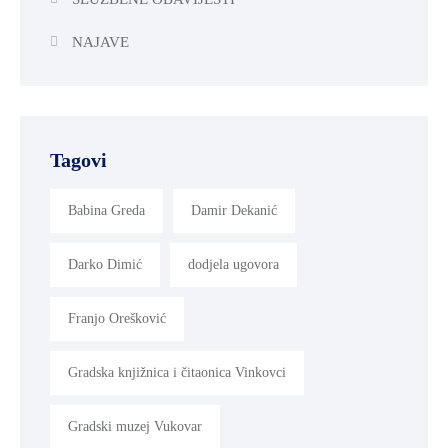
NAJAVE
Tagovi
Babina Greda
Damir Dekanić
Darko Dimić
dodjela ugovora
Franjo Orešković
Gradska knjižnica i čitaonica Vinkovci
Gradski muzej Vukovar