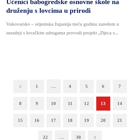
Učenici babogredske osnovne škole na
druženju s lovcima u prirodi
Vukovarsko – srijemska županija treću godinu zaredom u
suradnji s lovačkim udrugama provodi projekt „Djeca s...
Previous
1
…
4
5
6
7
8
9
10
11
12
13
14
15
16
17
18
19
20
21
22
…
30
Next