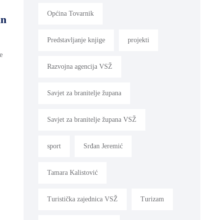
Općina Tovarnik
an
Predstavljanje knjige
projekti
e
Razvojna agencija VSŽ
Savjet za branitelje župana
Savjet za branitelje župana VSŽ
sport
Srđan Jeremić
Tamara Kalistović
Turistička zajednica VSŽ
Turizam