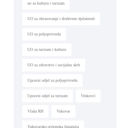
uo za kulturu i turizam
UO za obrazovanje i društvene djelatnosti
UO za poljoprivredu
UO za turizam i kulturu
UO za zdravstvo i socijalnu skrb
Upravni odjel za poljoprivredu
Upravni odjel za turizam
Vinkovci
Vlada RH
Vukovar
Vukovarsko-srijemska župainija