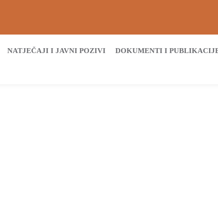
NATJEČAJI I JAVNI POZIVI
DOKUMENTI I PUBLIKACIJ
Početna
Poljoprivreda, šumarstvo i ruralni razvoj
reda, šumarstvo i rura