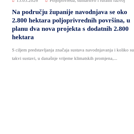
13.03.2026
Poljoprivreda, šumarstvo i ruralni razvoj
Na području županije navodnjava se oko
2.800 hektara poljoprivrednih površina, u
planu dva nova projekta s dodatnih 2.800
hektara
S ciljem predstavljanja značaja sustava navodnjavanja i koliko su
takvi sustavi, u današnje vrijeme klimatskih promjena,...