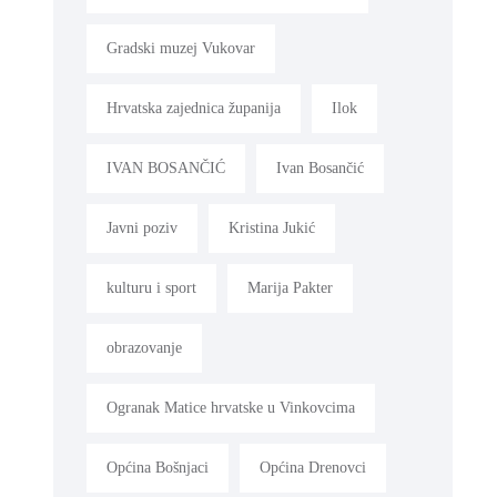
Gradski muzej Vukovar
Hrvatska zajednica županija
Ilok
IVAN BOSANČIĆ
Ivan Bosančić
Javni poziv
Kristina Jukić
kulturu i sport
Marija Pakter
obrazovanje
Ogranak Matice hrvatske u Vinkovcima
Općina Bošnjaci
Općina Drenovci