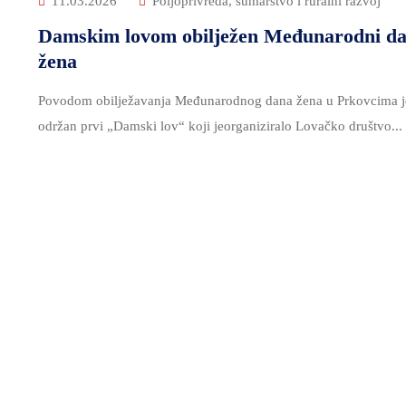
11.03.2026
Poljoprivreda, šumarstvo i ruralni razvoj
Damskim lovom obilježen Međunarodni d
žena
Povodom obilježavanja Međunarodnog dana žena u Prkovcima j
održan prvi „Damski lov“ koji jeorganiziralo Lovačko društvo...