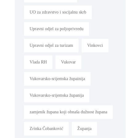
UO za zdravstvo i socijalnu skrb
Upravni odjel za poljoprivredu
Upravni odjel za turizam
Vinkovci
Vlada RH
Vukovar
Vukovarsko-srijemska župainija
Vukovarsko-srijemska županija
zamjenik župana koji obnaša dužnost župana
Zrinka Čobanković
Županja