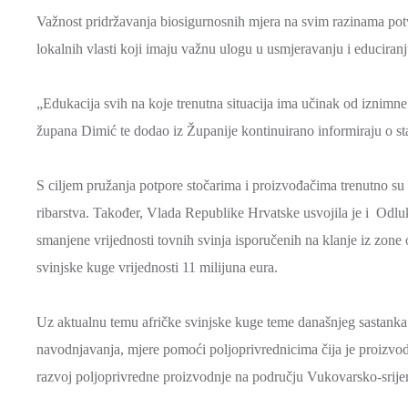
Važnost pridržavanja biosigurnosnih mjera na svim razinama potvr
lokalnih vlasti koji imaju važnu ulogu u usmjeravanju i educiran
„Edukacija svih na koje trenutna situacija ima učinak od iznimne j
župana Dimić te dodao iz Županije kontinuirano informiraju o s
S ciljem pružanja potpore stočarima i proizvođačima trenutno su 
ribarstva. Također, Vlada Republike Hrvatske usvojila je i O
smanjene vrijednosti tovnih svinja isporučenih na klanje iz zone 
svinjske kuge vrijednosti 11 milijuna eura.
Uz aktualnu temu afričke svinjske kuge teme današnjeg sastanka b
navodnjavanja, mjere pomoći poljoprivrednicima čija je proizvodnj
razvoj poljoprivredne proizvodnje na području Vukovarsko-srije