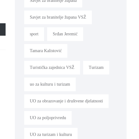
Savjet za branitelje župana
Savjet za branitelje župana VSŽ
sport
Srđan Jeremić
Tamara Kalistović
Turistička zajednica VSŽ
Turizam
uo za kulturu i turizam
UO za obrazovanje i društvene djelatnosti
UO za poljoprivredu
UO za turizam i kulturu