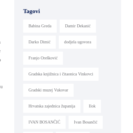
Tagovi
Babina Greda
Damir Dekanić
h
Darko Dimić
dodjela ugovora
e
Franjo Orešković
o
Gradska knjižnica i čitaonica Vinkovci
 u
Gradski muzej Vukovar
Hrvatska zajednica županija
Ilok
IVAN BOSANČIĆ
Ivan Bosančić