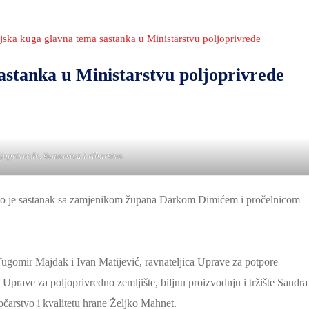
jska kuga glavna tema sastanka u Ministarstvu poljoprivrede
astanka u Ministarstvu poljoprivrede
joprivrede, šumarstva i ribarstva
držao je sastanak sa zamjenikom župana Darkom Dimićem i pročelnicom
i Tugomir Majdak i Ivan Matijević, ravnateljica Uprave za potpore
a Uprave za poljoprivredno zemljište, biljnu proizvodnju i tržište Sandra
očarstvo i kvalitetu hrane Željko Mahnet.