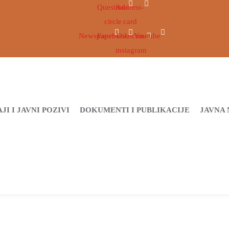
Question-
Address-
circle
card
Newspaper
Facebook
Ovaicon-
Youtube
instagram
JI I JAVNI POZIVI
DOKUMENTI I PUBLIKACIJE
JAVNA 