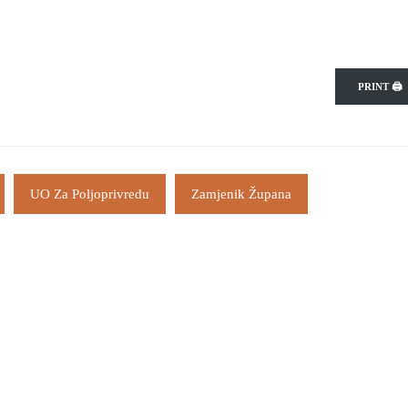
PRINT 🖨
UO Za Poljoprivredu
Zamjenik Župana