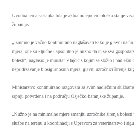
Uvodna tema sastanka bila je aktualno epidemiološko stanje vez
županije.
„Iznimno je važno kontinuirano naglašavati kako je glavni način 
mjera, one su ključne i apsolutno je nužno da ih se sva gospodarst
bolesti“, naglasio je ministar Vlajčić s kojim se složio i nadležn
nepridržavanje biosigurnosnih mjera, glavni uzročnici širenja ku
Ministarstvo kontinuirano razgovara sa svim nadležnim službama t
srpnju potvrđena i na području Osječko-baranjske županije.
„Nužno je na minimalne mjere smanjiti uzročnike širenja bolesti 
službe na terenu u koordinaciji s Upravom za veterinarstvo i si