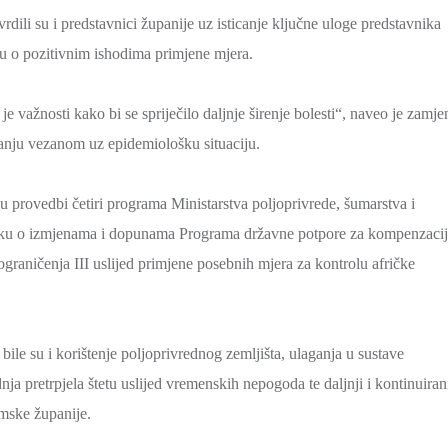
dili su i predstavnici županije uz isticanje ključne uloge predstavnika
ju o pozitivnim ishodima primjene mjera.
e važnosti kako bi se spriječilo daljnje širenje bolesti“, naveo je zamje
tanju vezanom uz epidemiološku situaciju.
u provedbi četiri programa Ministarstva poljoprivrede, šumarstva i
dluku o izmjenama i dopunama Programa državne potpore za kompenzaci
ograničenja III uslijed primjene posebnih mjera za kontrolu afričke
ile su i korištenje poljoprivrednog zemljišta, ulaganja u sustave
a pretrpjela štetu uslijed vremenskih nepogoda te daljnji i kontinuiran
mske županije.