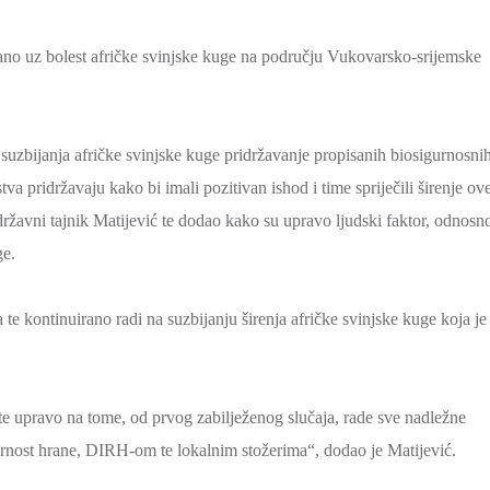
ano uz bolest afričke svinjske kuge na području Vukovarsko-srijemske
suzbijanja afričke svinjske kuge pridržavanje propisanih biosigurnosni
va pridržavaju kako bi imali pozitivan ishod i time spriječili širenje ov
i državni tajnik Matijević te dodao kako su upravo ljudski faktor, odnosn
ge.
e kontinuirano radi na suzbijanju širenja afričke svinjske kuge koja je
te upravo na tome, od prvog zabilježenog slučaja, rade sve nadležne
gurnost hrane, DIRH-om te lokalnim stožerima“, dodao je Matijević.