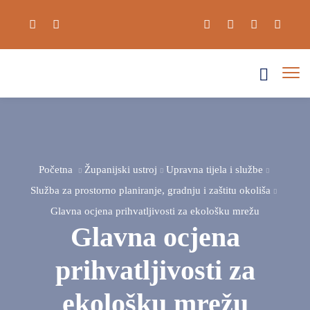
UPOZNAJ
ŽUPANIJU
ŽUPANIJSKI
OBILJEŽJA
USTROJ
GRADOVI
Početna
Županijski ustroj
Upravna tijela i službe
NATJEČAJI
I
ŽUPANIJSKA
Služba za prostorno planiranje, gradnju i zaštitu okoliša
I
OPĆINE
SKUPŠTINA
Glavna ocjena prihvatljivosti za ekološku mrežu
JAVNI
ZDRAVSTVO
ŽUPAN
VIJEĆNICI
Glavna ocjena
POZIVI
I
ZAMJENICI
RADNA
DOKUMENTI
DOKUMENTI
SOCIJALNA
prihvatljivosti za
ŽUPANA
TIJELA
I
SKRB
UPRAVNA
JAVNOST
ekološku mrežu
PUBLIKACIJE
NACIONALNE
TIJELA
RADA