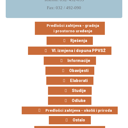
I
Fax: 032 / 492-090
KULTURA
PROMET
Predlošci zahtjeva - gradnja
I
i prostorno uređenje
KOMUNIKACIJE
Rješenja
ENERGETIKA
VI. izmjena i dopuna PPVSŽ
HRVATSKI
Informacije
BRANITELJI
Obavijesti
URED
Elaborati
ŽUPANA
Studije
OSTALO
Odluke
SPORT,
Predlošci zahtjeva - okoliš i priroda
MLADI
Ostalo
I