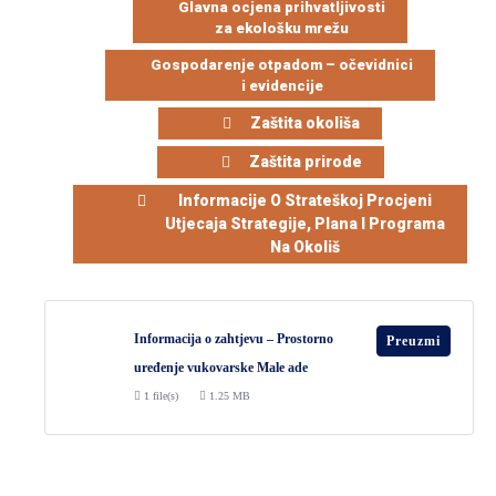
DEMOGRAFIJA
Glavna ocjena prihvatljivosti
za ekološku mrežu
Gospodarenje otpadom – očevidnici
i evidencije
Zaštita okoliša
Zaštita prirode
Informacije O Strateškoj Procjeni
Utjecaja Strategije, Plana I Programa
Na Okoliš
Informacija o zahtjevu – Prostorno
Preuzmi
uređenje vukovarske Male ade
1 file(s)
1.25 MB