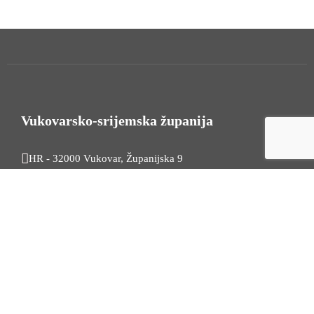
Vukovarsko-srijemska županija
HR - 32000 Vukovar, Županijska 9
Tel. +385 32 454 444
HR - 32100 Vinkovci, Glagoljaška 27
Tel. +385 32 344 111
Radno vrijeme: 7:30 - 15:30
OIB: 74724110709