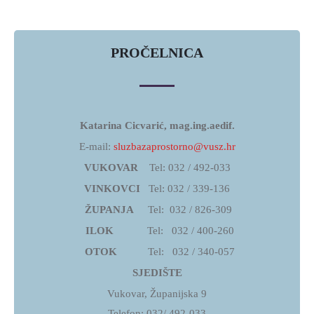
SKRB
MEĐUNARODNA
SURADNJA
PROČELNICA
I
REGIONALNI
RAZVOJ
Katarina Cicvarić, mag.ing.aedif.
PROSTORNO
E-mail:
sluzbazaprostorno@vusz.hr
UREĐENJE
VUKOVAR
Tel: 032 / 492-033
I
VINKOVCI
Tel: 032 / 339-136
GRADITELJSTVO
ŽUPANJA
Tel: 032 / 826-309
PRIRODA
ILOK
Tel: 032 / 400-260
I
OTOK
Tel: 032 / 340-057
ZAŠTITA
SJEDIŠTE
OKOLIŠA
Vukovar, Županijska 9
TURIZAM
Telefon: 032/ 492-033