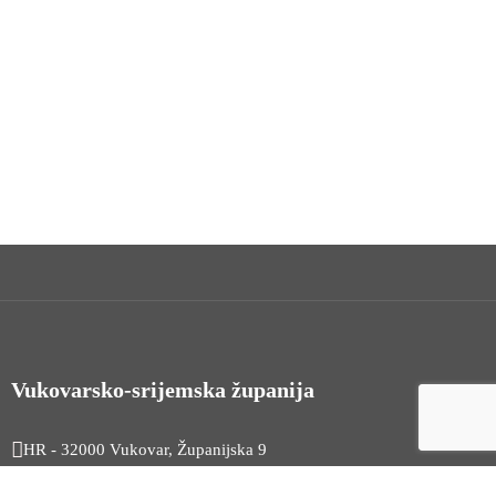
Vukovarsko-srijemska županija
HR - 32000 Vukovar, Županijska 9
Tel. +385 32 454 444