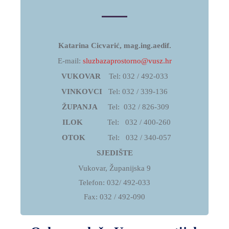
SKRB
MEĐUNARODNA
SURADNJA
Katarina Cicvarić, mag.ing.aedif.
I
E-mail:
sluzbazaprostorno@vusz.hr
REGIONALNI
VUKOVAR
Tel: 032 / 492-033
RAZVOJ
VINKOVCI
Tel: 032 / 339-136
PROSTORNO
ŽUPANJA
Tel: 032 / 826-309
UREĐENJE
ILOK
Tel: 032 / 400-260
I
OTOK
Tel: 032 / 340-057
GRADITELJSTVO
SJEDIŠTE
PRIRODA
Vukovar, Županijska 9
I
Telefon: 032/ 492-033
ZAŠTITA
Fax: 032 / 492-090
OKOLIŠA
TURIZAM