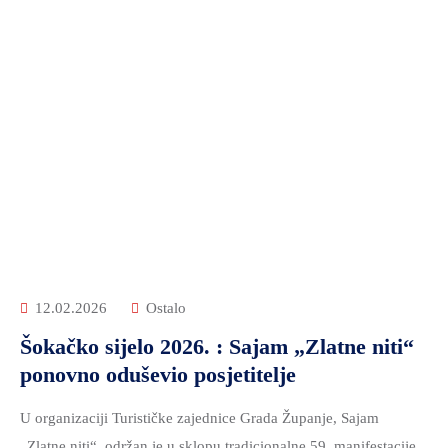
12.02.2026
Ostalo
Šokačko sijelo 2026. : Sajam „Zlatne niti“
ponovno oduševio posjetitelje
U organizaciji Turističke zajednice Grada Županje, Sajam
„Zlatne niti“, održan je u sklopu tradicionalne 59. manifestacije