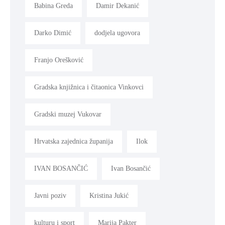
Babina Greda
Damir Dekanić
Darko Dimić
dodjela ugovora
Franjo Orešković
Gradska knjižnica i čitaonica Vinkovci
Gradski muzej Vukovar
Hrvatska zajednica županija
Ilok
IVAN BOSANČIĆ
Ivan Bosančić
Javni poziv
Kristina Jukić
kulturu i sport
Marija Pakter