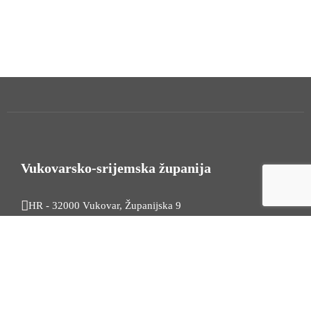
Vukovarsko-srijemska županija
HR - 32000 Vukovar, Županijska 9
Tel. +385 32 454 444
HR - 32100 Vinkovci, Glagoljaška 27
Tel. +385 32 344 111
Radno vrijeme: 7:30 - 15:30