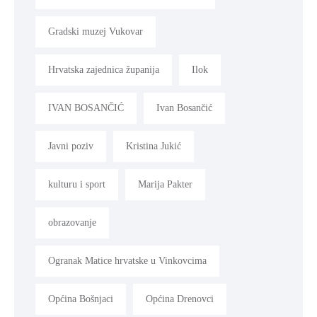
Gradski muzej Vukovar
Hrvatska zajednica županija
Ilok
IVAN BOSANČIĆ
Ivan Bosančić
Javni poziv
Kristina Jukić
kulturu i sport
Marija Pakter
obrazovanje
Ogranak Matice hrvatske u Vinkovcima
Općina Bošnjaci
Općina Drenovci