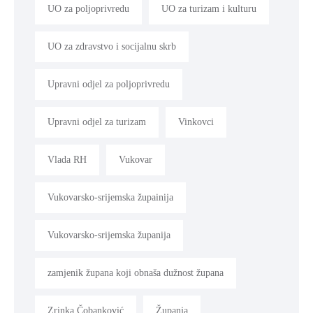
UO za poljoprivredu
UO za turizam i kulturu
UO za zdravstvo i socijalnu skrb
Upravni odjel za poljoprivredu
Upravni odjel za turizam
Vinkovci
Vlada RH
Vukovar
Vukovarsko-srijemska župainija
Vukovarsko-srijemska županija
zamjenik župana koji obnaša dužnost župana
Zrinka Čobanković
Županja