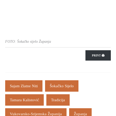
FOTO: Šokačko sijelo Županja
PRINT 🖨
Sajam Zlatne Niti
Šokačko Sijelo
Tamara Kalistović
Tradicija
Vukovarsko-Srijemska Županija
Županja