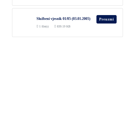
Službeni vjesnik 01/05 (03.01.2005)
Preuzmi
1 file(s)
839.19 KB