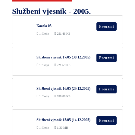
I
Službeni vjesnik - 2005.
KULTURA
Kazalo 05
PROMET
Preuzmi
1 file(s)
251.46 KB
I
KOMUNIKACIJE
ENERGETIKA
Službeni vjesnik 17/05 (30.12.2005)
Preuzmi
HRVATSKI
1 file(s)
721.59 KB
BRANITELJI
URED
Službeni vjesnik 16/05 (29.12.2005)
Preuzmi
ŽUPANA
1 file(s)
998.86 KB
OSTALO
SPORT,
Službeni vjesnik 15/05 (14.12.2005)
Preuzmi
MLADI
1 file(s)
1.30 MB
I