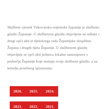
NACIONALNE
TIJELA
RADA
JAVNA
MANJINE
I
SKUPŠTINE
NABAVA
POVIJEST
SLUŽBE
ANTIKORUPCIJSKO
NOVOSTI
I
POVJERENSTVO
Službeni vjesnik Vukovarsko-srijemske županije je službeno
KULTURA
FINANCIJE
VSŽ
glasilo Županije. U službenom glasilu objavljene su odluke i
OBRAZOVANJE
GOSPODARSTVO
SJEDNICE
drugi opći akti iz djelokruga rada Županijske skupštine,
MEĐUNARODNA
SKUPŠTINE
Župana i drugih tijela Županije. U službenom glasilu
POLJOPRIVREDA,
I
objavljuju se opći akti jedinica lokalne samouprave s
ŠUMARSTVO
ŽUPANIJSKA
REGIONALNA
područja Županije koje nemaju svoje službeno glasilo, a na
I
SKUPŠTINA
SURADNJA
temelju posebnog sporazuma.
RURALNI
2025.-29.
RAZVOJ
ŽUPANIJSKA
OBRAZOVANJE
SKUPŠTINA
2026.
2025.
2024.
2021.-25.
ZDRAVSTVO
I
2023.
2022.
2021.
SOCIJALNA