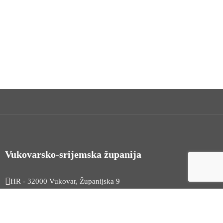
Vukovarsko-srijemska županija
HR - 32000 Vukovar, Županijska 9
Tel. +385 32 454 444
HR - 32100 Vinkovci, Glagoljaška 27