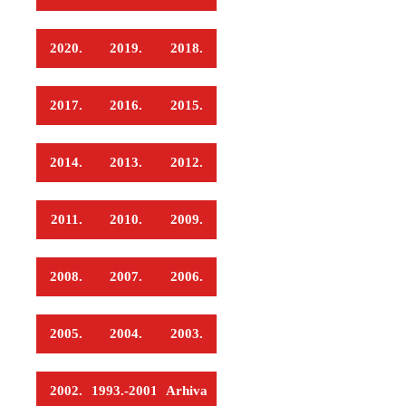
SKRB
2020.
2019.
2018.
MEĐUNARODNA
SURADNJA
I
2017.
2016.
2015.
REGIONALNI
RAZVOJ
2014.
2013.
2012.
PROSTORNO
UREĐENJE
2011.
2010.
2009.
I
GRADITELJSTVO
2008.
2007.
2006.
PRIRODA
I
2005.
2004.
2003.
ZAŠTITA
OKOLIŠA
2002.
1993.-2001.
Arhiva
TURIZAM