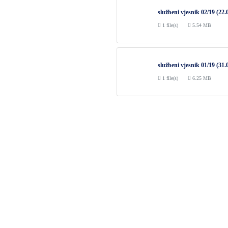
službeni vjesnik 02/19 (22.
1 file(s)
5.54 MB
službeni vjesnik 01/19 (31.
1 file(s)
6.25 MB