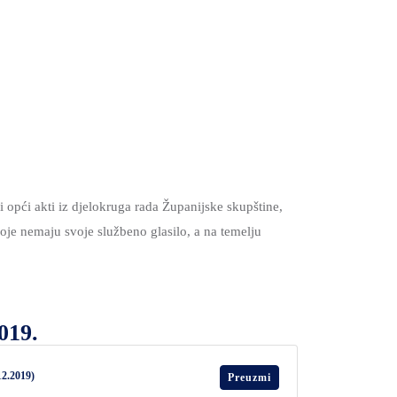
 opći akti iz djelokruga rada Županijske skupštine,
oje nemaju svoje službeno glasilo, a na temelju
019.
12.2019)
Preuzmi