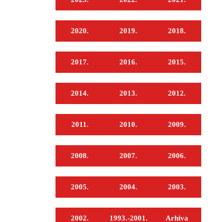
2020.
2019.
2018.
2017.
2016.
2015.
2014.
2013.
2012.
2011.
2010.
2009.
2008.
2007.
2006.
2005.
2004.
2003.
2002.
1993.-2001.
Arhiva