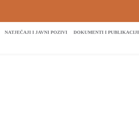
NATJEČAJI I JAVNI POZIVI
DOKUMENTI I PUBLIKACIJ
Početna
Službeni vjesnik
Službeni vjesnik 2019.
Službeni vjesnik 2019.