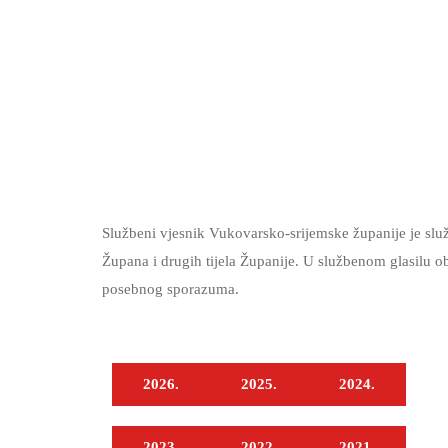
Službeni vjesnik Vukovarsko-srijemske županije je služ
Župana i drugih tijela Županije. U službenom glasilu o
posebnog sporazuma.
2026.
2025.
2024.
2023.
2022.
2021.