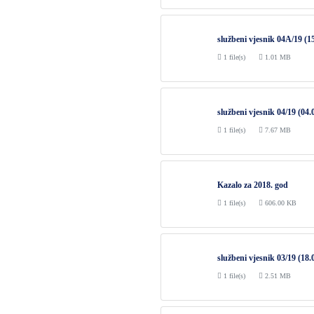
službeni vjesnik 04A/19 (1
1 file(s)
1.01 MB
službeni vjesnik 04/19 (04.
1 file(s)
7.67 MB
Kazalo za 2018. god
1 file(s)
606.00 KB
službeni vjesnik 03/19 (18.
1 file(s)
2.51 MB