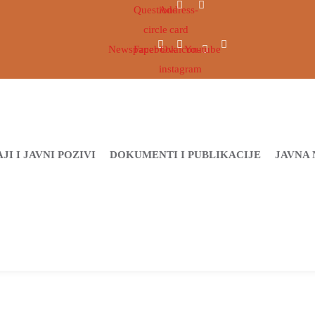
Question-
Address-
circle
card
Newspaper
Facebook
Ovaicon-
Youtube
instagram
JI I JAVNI POZIVI
DOKUMENTI I PUBLIKACIJE
JAVNA 