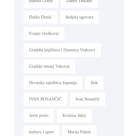
Babina Greda
Damir Dekanić
Darko Dimić
dodjela ugovora
Franjo Orešković
Gradska knjižnica i čitaonica Vinkovci
Gradski muzej Vukovar
Hrvatska zajednica županija
Ilok
IVAN BOSANČIĆ
Ivan Bosančić
Javni poziv
Kristina Jukić
kulturu i sport
Marija Pakter