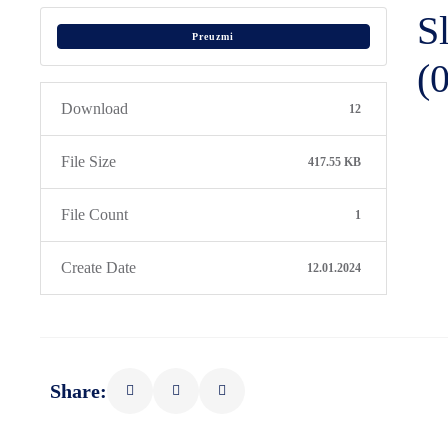
S
Preuzmi
(
Download
12
File Size
417.55 KB
File Count
1
Create Date
12.01.2024
Share: