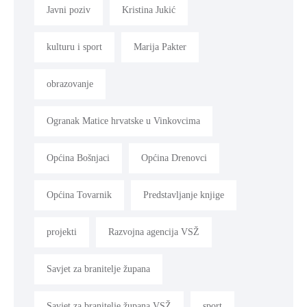
Javni poziv
Kristina Jukić
kulturu i sport
Marija Pakter
obrazovanje
Ogranak Matice hrvatske u Vinkovcima
Općina Bošnjaci
Općina Drenovci
Općina Tovarnik
Predstavljanje knjige
projekti
Razvojna agencija VSŽ
Savjet za branitelje župana
Savjet za branitelje župana VSŽ
sport