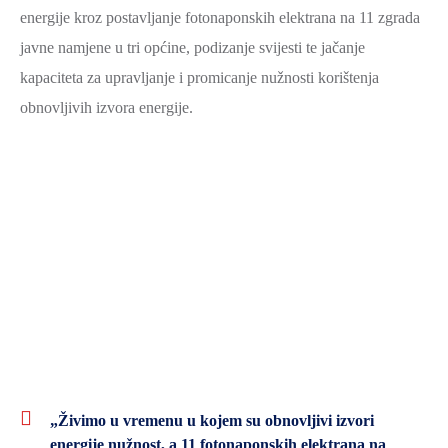
energije kroz postavljanje fotonaponskih elektrana na 11 zgrada
SPORT,
javne namjene u tri općine, podizanje svijesti te jačanje
MLADI
I
kapaciteta za upravljanje i promicanje nužnosti korištenja
DEMOGRAFIJA
obnovljivih izvora energije.
„Živimo u vremenu u kojem su obnovljivi izvori
energije nužnost, a 11 fotonaponskih elektrana na