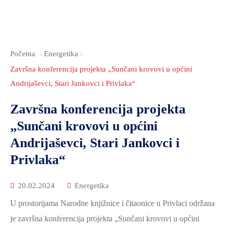
2021.-25.
ZDRAVSTVO
I
SOCIJALNA
Početna
Energetika
SKRB
Završna konferencija projekta „Sunčani krovovi u općini
MEĐUNARODNA
Andrijaševci, Stari Jankovci i Privlaka“
SURADNJA
I
Završna konferencija projekta
REGIONALNI
„Sunčani krovovi u općini
RAZVOJ
Andrijaševci, Stari Jankovci i
PROSTORNO
Privlaka“
UREĐENJE
I
20.02.2024
Energetika
GRADITELJSTVO
U prostorijama Narodne knjižnice i čitaonice u Privlaci održana
PRIRODA
je završna konferencija projekta „Sunčani krovovi u općini
I