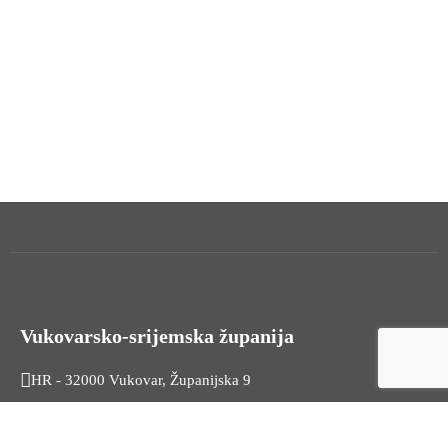
Vukovarsko-srijemska županija
HR - 32000 Vukovar, Županijska 9
Tel. +385 32 454 444
HR - 32100 Vinkovci, Glagoljaška 27