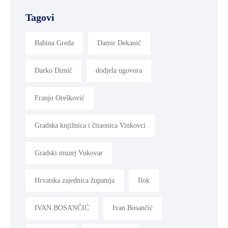
Tagovi
Babina Greda
Damir Dekanić
Darko Dimić
dodjela ugovora
Franjo Orešković
Gradska knjižnica i čitaonica Vinkovci
Gradski muzej Vukovar
Hrvatska zajednica županija
Ilok
IVAN BOSANČIĆ
Ivan Bosančić