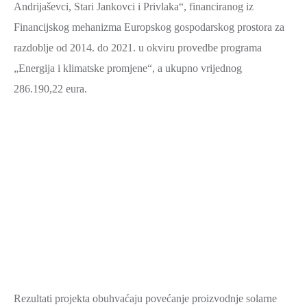
Andrijaševci, Stari Jankovci i Privlaka“, financiranog iz
ZAŠTITA
Financijskog mehanizma Europskog gospodarskog prostora za
OKOLIŠA
razdoblje od 2014. do 2021. u okviru provedbe programa
TURIZAM
„Energija i klimatske promjene“, a ukupno vrijednog
I
286.190,22 eura.
KULTURA
PROMET
I
KOMUNIKACIJE
ENERGETIKA
HRVATSKI
BRANITELJI
URED
ŽUPANA
OSTALO
Rezultati projekta obuhvaćaju povećanje proizvodnje solarne