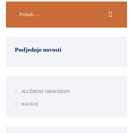
OKOLIŠA
TURIZAM
I
KULTURA
PROMET
Posljednje novosti
I
KOMUNIKACIJE
ENERGETIKA
HRVATSKI
SLUŽBENE OBAVIJESTI
BRANITELJI
URED
NAJAVE
ŽUPANA
OSTALO
SPORT,