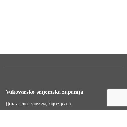
Vukovarsko-srijemska županija
HR - 32000 Vukovar, Županijska 9
Tel. +385 32 454 444
HR - 32100 Vinkovci, Glagoljaška 27