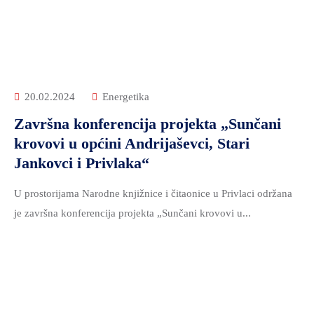
ZDRAVSTVO
I
SOCIJALNA
SKRB
MEĐUNARODNA
20.02.2024
Energetika
SURADNJA
Završna konferencija projekta „Sunčani
I
krovovi u općini Andrijaševci, Stari
REGIONALNI
Jankovci i Privlaka“
RAZVOJ
PROSTORNO
U prostorijama Narodne knjižnice i čitaonice u Privlaci održana
UREĐENJE
je završna konferencija projekta „Sunčani krovovi u...
I
GRADITELJSTVO
PRIRODA
I
ZAŠTITA