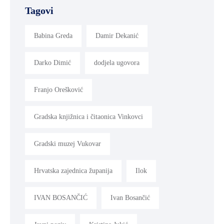
Tagovi
MLADI
I
Babina Greda
Damir Dekanić
DEMOGRAFIJA
Darko Dimić
dodjela ugovora
Franjo Orešković
Gradska knjižnica i čitaonica Vinkovci
Gradski muzej Vukovar
Hrvatska zajednica županija
Ilok
IVAN BOSANČIĆ
Ivan Bosančić