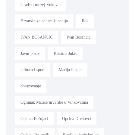
Gradski muzej Vukovar
Hrvatska zajednica županija
Ilok
IVAN BOSANČIĆ
Ivan Bosančić
Javni poziv
Kristina Jukić
kulturu i sport
Marija Pakter
obrazovanje
Ogranak Matice hrvatske u Vinkovcima
Općina Bošnjaci
Općina Drenovci
Općina Tovarnik
Predstavljanje knjige