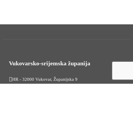
Vukovarsko-srijemska županija
HR - 32000 Vukovar, Županijska 9
Tel. +385 32 454 444
HR - 32100 Vinkovci, Glagoljaška 27
Tel. +385 32 344 111
Radno vrijeme: 7:30 - 15:30
OIB: 74724110709