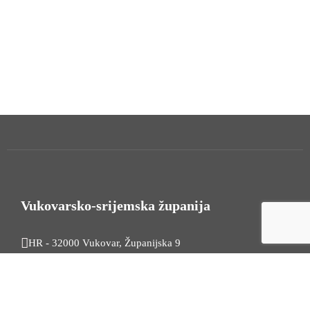
Vukovarsko-srijemska županija
HR - 32000 Vukovar, Županijska 9
Tel. +385 32 454 444
HR - 32100 Vinkovci, Glagoljaška 27
Tel. +385 32 344 111