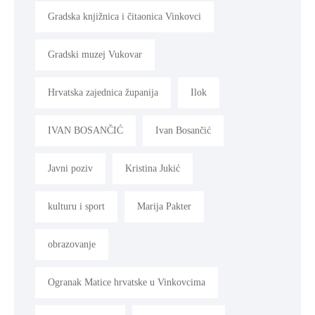
Gradska knjižnica i čitaonica Vinkovci
Gradski muzej Vukovar
Hrvatska zajednica županija
Ilok
IVAN BOSANČIĆ
Ivan Bosančić
Javni poziv
Kristina Jukić
kulturu i sport
Marija Pakter
obrazovanje
Ogranak Matice hrvatske u Vinkovcima