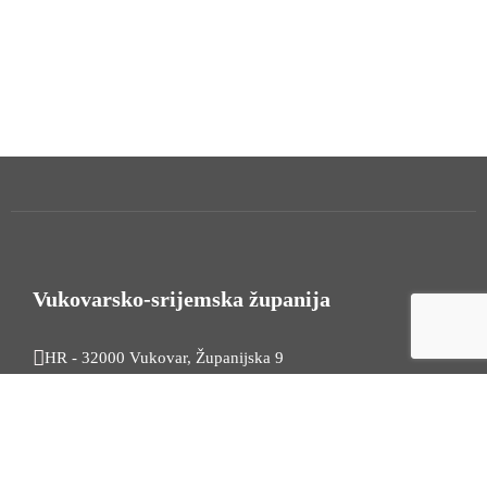
Vukovarsko-srijemska županija
HR - 32000 Vukovar, Županijska 9
Tel. +385 32 454 444
HR - 32100 Vinkovci, Glagoljaška 27
Tel. +385 32 344 111