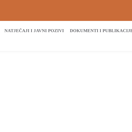
NATJEČAJI I JAVNI POZIVI
DOKUMENTI I PUBLIKACIJ
Početna
Archive by tag Savjet za socijalnu skrb VSŽ
Tags