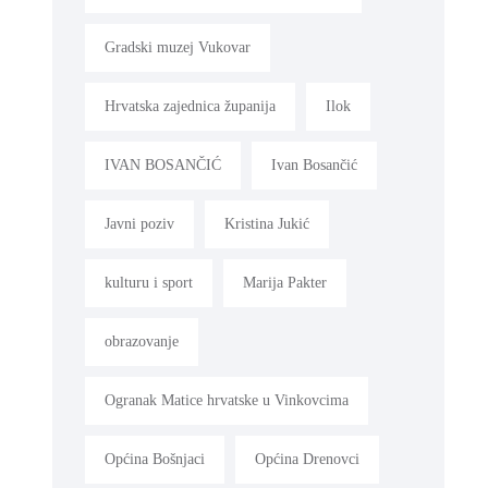
Gradski muzej Vukovar
Hrvatska zajednica županija
Ilok
IVAN BOSANČIĆ
Ivan Bosančić
Javni poziv
Kristina Jukić
kulturu i sport
Marija Pakter
obrazovanje
Ogranak Matice hrvatske u Vinkovcima
Općina Bošnjaci
Općina Drenovci