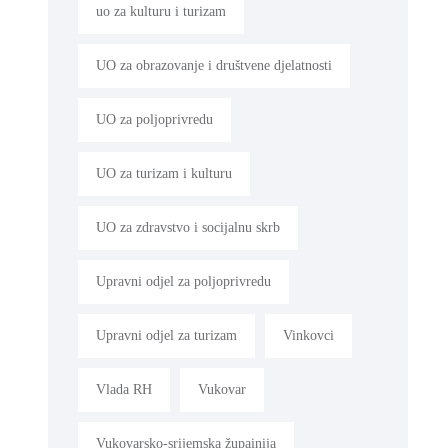
uo za kulturu i turizam
UO za obrazovanje i društvene djelatnosti
UO za poljoprivredu
UO za turizam i kulturu
UO za zdravstvo i socijalnu skrb
Upravni odjel za poljoprivredu
Upravni odjel za turizam
Vinkovci
Vlada RH
Vukovar
Vukovarsko-srijemska župainija