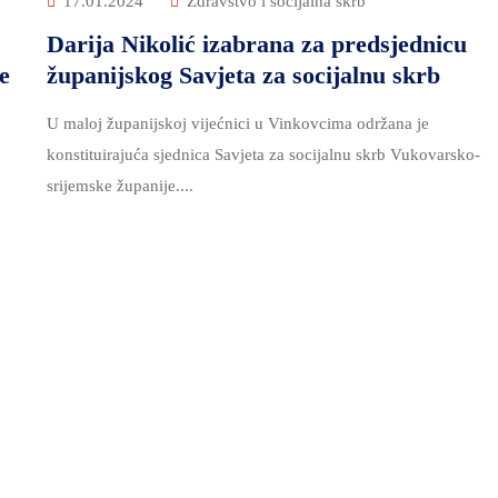
17.01.2024
Zdravstvo i socijalna skrb
Darija Nikolić izabrana za predsjednicu
e
županijskog Savjeta za socijalnu skrb
U maloj županijskoj vijećnici u Vinkovcima održana je
konstituirajuća sjednica Savjeta za socijalnu skrb Vukovarsko-
srijemske županije....