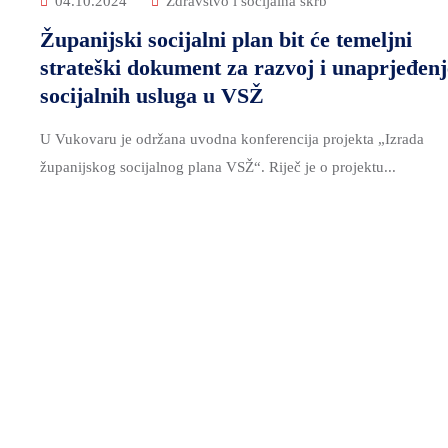
04.10.2024
Zdravstvo i socijalna skrb
Županijski socijalni plan bit će temeljni
strateški dokument za razvoj i unaprjeđenj
socijalnih usluga u VSŽ
U Vukovaru je održana uvodna konferencija projekta „Izrada
županijskog socijalnog plana VSŽ“. Riječ je o projektu...