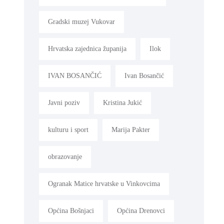
Gradski muzej Vukovar
Hrvatska zajednica županija
Ilok
IVAN BOSANČIĆ
Ivan Bosančić
Javni poziv
Kristina Jukić
kulturu i sport
Marija Pakter
obrazovanje
Ogranak Matice hrvatske u Vinkovcima
Općina Bošnjaci
Općina Drenovci