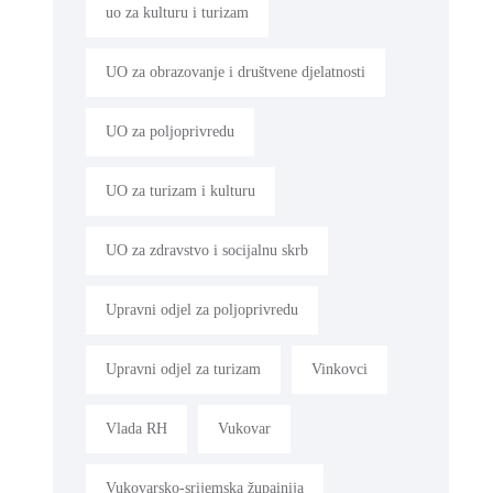
uo za kulturu i turizam
UO za obrazovanje i društvene djelatnosti
UO za poljoprivredu
UO za turizam i kulturu
UO za zdravstvo i socijalnu skrb
Upravni odjel za poljoprivredu
Upravni odjel za turizam
Vinkovci
Vlada RH
Vukovar
Vukovarsko-srijemska župainija