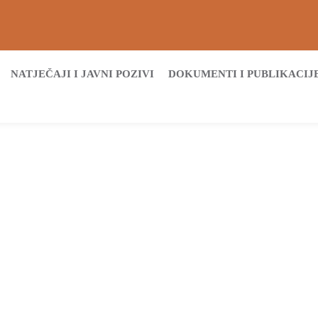
NATJEČAJI I JAVNI POZIVI
DOKUMENTI I PUBLIKACIJ
Početna
Archive by tag rk bjelin spačva vinkovci
Tags