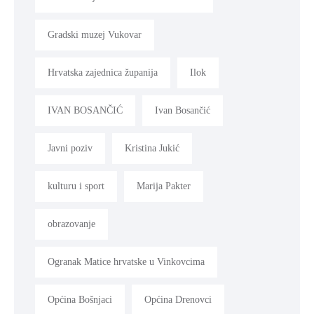
Gradski muzej Vukovar
Hrvatska zajednica županija
Ilok
IVAN BOSANČIĆ
Ivan Bosančić
Javni poziv
Kristina Jukić
kulturu i sport
Marija Pakter
obrazovanje
Ogranak Matice hrvatske u Vinkovcima
Općina Bošnjaci
Općina Drenovci