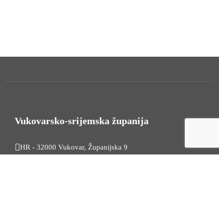
Vukovarsko-srijemska županija
HR - 32000 Vukovar, Županijska 9
Tel. +385 32 454 444
HR - 32100 Vinkovci, Glagoljaška 27
Tel. +385 32 344 111
Radno vrijeme: 7:30 - 15:30