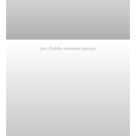
SPORT,
MLADI
I
DEMOGRAFIJA
foto: Požeško-slavonska županija