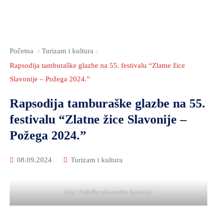
2021.-25.
ZDRAVSTVO
I
SOCIJALNA
Početna
Turizam i kultura
SKRB
Rapsodija tamburaške glazbe na 55. festivalu “Zlatne žice
MEĐUNARODNA
Slavonije – Požega 2024.”
SURADNJA
I
Rapsodija tamburaške glazbe na 55.
REGIONALNI
festivalu “Zlatne žice Slavonije –
RAZVOJ
Požega 2024.”
PROSTORNO
UREĐENJE
08.09.2024
Turizam i kultura
I
GRADITELJSTVO
foto: Požeško-slavonska županija
PRIRODA
I