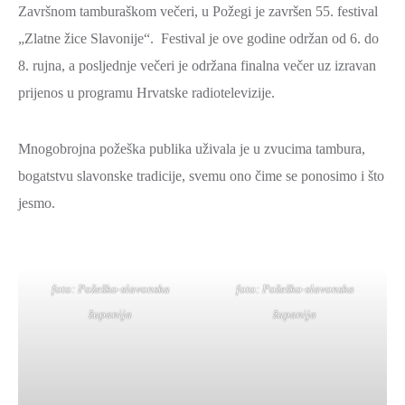
Završnom tamburaškom večeri, u Požegi je završen 55. festival
ZAŠTITA
„Zlatne žice Slavonije“. Festival je ove godine održan od 6. do
OKOLIŠA
8. rujna, a posljednje večeri je održana finalna večer uz izravan
TURIZAM
prijenos u programu Hrvatske radiotelevizije.
I
KULTURA
Mnogobrojna požeška publika uživala je u zvucima tambura,
PROMET
bogatstvu slavonske tradicije, svemu ono čime se ponosimo i što
I
jesmo.
KOMUNIKACIJE
ENERGETIKA
HRVATSKI
foto: Požeško-slavonska
foto: Požeško-slavonska
BRANITELJI
županija
županija
URED
ŽUPANA
OSTALO