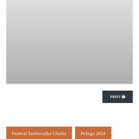
PRINT 🖨
Festival Tamburaške Glazbe
Požega 2024