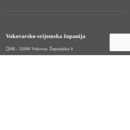
Vukovarsko-srijemska županija
HR - 32000 Vukovar, Županijska 9
Tel. +385 32 454 444
HR - 32100 Vinkovci, Glagoljaška 27
Tel. +385 32 344 111
Radno vrijeme: 7:30 - 15:30
OIB: 74724110709
Korisni linkovi
Odnosi s javnošću