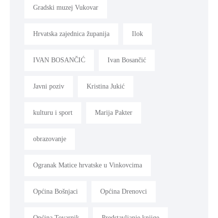
Gradski muzej Vukovar
Hrvatska zajednica županija
Ilok
IVAN BOSANČIĆ
Ivan Bosančić
Javni poziv
Kristina Jukić
kulturu i sport
Marija Pakter
obrazovanje
Ogranak Matice hrvatske u Vinkovcima
Općina Bošnjaci
Općina Drenovci
Općina Tovarnik
Predstavljanje knjige