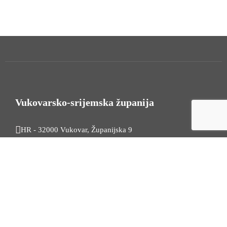
Vukovarsko-srijemska županija
HR - 32000 Vukovar, Županijska 9
Tel. +385 32 454 444
HR - 32100 Vinkovci, Glagoljaška 27
Tel. +385 32 344 111
Radno vrijeme: 7:30 - 15:30
OIB: 74724110709