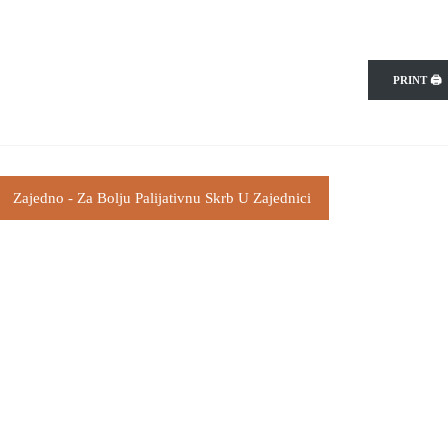
PRINT 🖨
Zajedno - Za Bolju Palijativnu Skrb U Zajednici