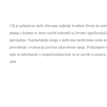
Cilj je palijativne skrbi očuvanje najbolje kvalitete života do 
pitanja s kojima se mora suočiti bolesnik sa životno ugrožavajuć
specijalista. Najznačajniju ulogu u skrbi ima medicinska sestra k
provođenje i evaluaciju procesa zdravstvene njege. Podizanjem sv
daju se informacije o mogućnostima koje su se razvile u sustavu z
skrb.