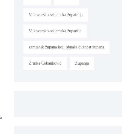
Vukovarsko-srijemska župainija
Vukovarsko-srijemska županija
zamjenik župana koji obnaša dužnost župana
Zrinka Čobanković
Županja
na