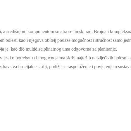
smrti, a središnjom komponentom smatra se timski rad. Brojna i kompleksn
om bolesti kao i njegova obitelj prelaze mogućnost i stručnost samo jed
oja je, kao dio multidisciplinarnog tima odgovorna za planiranje,
ijesti o potrebama i mogućnostima skrbi najtežih neizlječivih bolesnik
dravstva i socijalne skrbi, podiže se raspoloženje i povjerenje u sustav