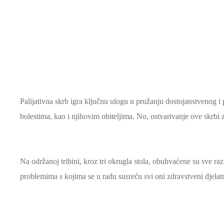
Palijativna skrb igra ključnu ulogu u pružanju dostojanstvenog i
bolestima, kao i njihovim obiteljima. No, ostvarivanje ove skrbi z
Na održanoj tribini, kroz tri okrugla stola, obuhvaćene su sve raz
problemima s kojima se u radu susreću svi oni zdravstveni djelatni