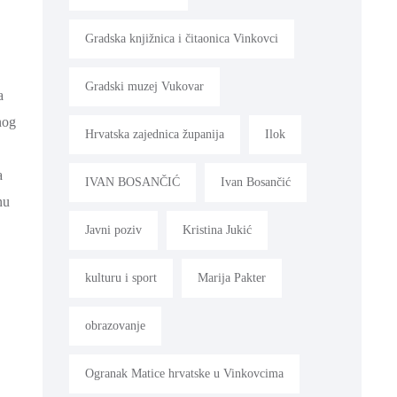
Gradska knjižnica i čitaonica Vinkovci
Gradski muzej Vukovar
a
nog
Hrvatska zajednica županija
Ilok
a
IVAN BOSANČIĆ
Ivan Bosančić
nu
Javni poziv
Kristina Jukić
kulturu i sport
Marija Pakter
obrazovanje
Ogranak Matice hrvatske u Vinkovcima