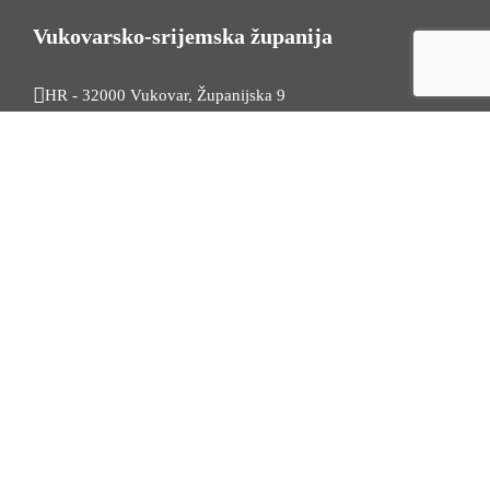
Vukovarsko-srijemska županija
HR - 32000 Vukovar, Županijska 9
Tel. +385 32 454 444
HR - 32100 Vinkovci, Glagoljaška 27
Tel. +385 32 344 111
Radno vrijeme: 7:30 - 15:30
OIB: 74724110709
Korisni linkovi
Odnosi s javnošću
Stambeno zbrinjavanje