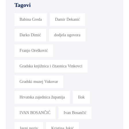
Tagovi
Babina Greda
Damir Dekanić
Darko Dimić
dodjela ugovora
Franjo Orešković
Gradska knjižnica i čitaonica Vinkovci
Gradski muzej Vukovar
Hrvatska zajednica županija
Ilok
IVAN BOSANČIĆ
Ivan Bosančić
Javni poziv
Kristina Jukić