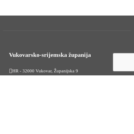
Vukovarsko-srijemska županija
HR - 32000 Vukovar, Županijska 9
Tel. +385 32 454 444
HR - 32100 Vinkovci, Glagoljaška 27
Tel. +385 32 344 111
Radno vrijeme: 7:30 - 15:30
OIB: 74724110709