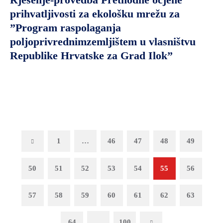
prihvatljivosti za ekološku mrežu za
”Program raspolaganja
poljoprivrednimzemljištem u vlasništvu
Republike Hrvatske za Grad Ilok”
Previous
1
…
46
47
48
49
50
51
52
53
54
55
56
57
58
59
60
61
62
63
64
…
100
Next