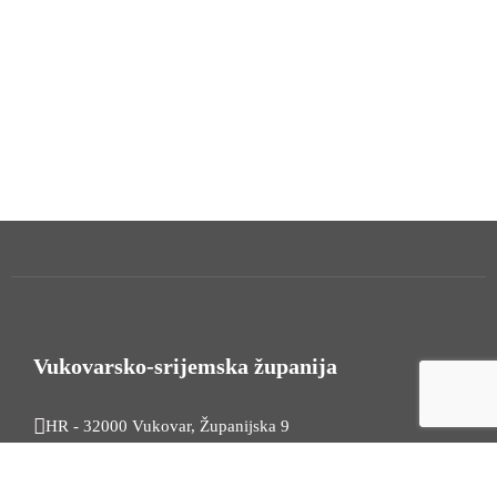
Vukovarsko-srijemska županija
HR - 32000 Vukovar, Županijska 9
Tel. +385 32 454 444