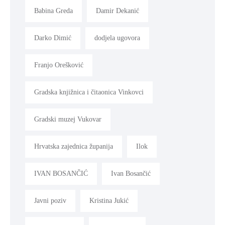
Babina Greda
Damir Dekanić
Darko Dimić
dodjela ugovora
Franjo Orešković
Gradska knjižnica i čitaonica Vinkovci
Gradski muzej Vukovar
Hrvatska zajednica županija
Ilok
IVAN BOSANČIĆ
Ivan Bosančić
Javni poziv
Kristina Jukić