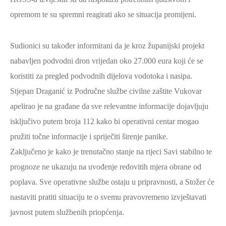
opremom te su spremni reagirati ako se situacija promijeni.
Sudionici su također informirani da je kroz županijski projekt
nabavljen podvodni dron vrijedan oko 27.000 eura koji će se
koristiti za pregled podvodnih dijelova vodotoka i nasipa.
Stjepan Draganić iz Područne službe civilne zaštite Vukovar
apelirao je na građane da sve relevantne informacije dojavljuju
isključivo putem broja 112 kako bi operativni centar mogao
pružiti točne informacije i spriječiti širenje panike.
Zaključeno je kako je trenutačno stanje na rijeci Savi stabilno te
prognoze ne ukazuju na uvođenje redovitih mjera obrane od
poplava. Sve operativne službe ostaju u pripravnosti, a Stožer će
nastaviti pratiti situaciju te o svemu pravovremeno izvještavati
javnost putem službenih priopćenja.