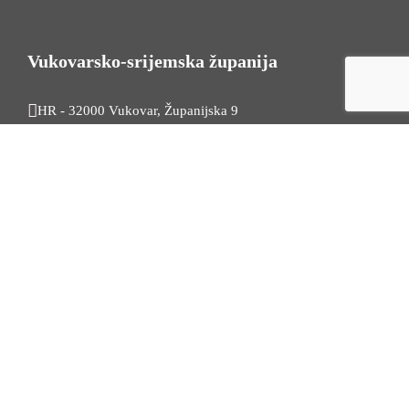
Vukovarsko-srijemska županija
HR - 32000 Vukovar, Županijska 9
Tel. +385 32 454 444
HR - 32100 Vinkovci, Glagoljaška 27
Tel. +385 32 344 111
Radno vrijeme: 7:30 - 15:30
OIB: 74724110709
Korisni linkovi
Odnosi s javnošću