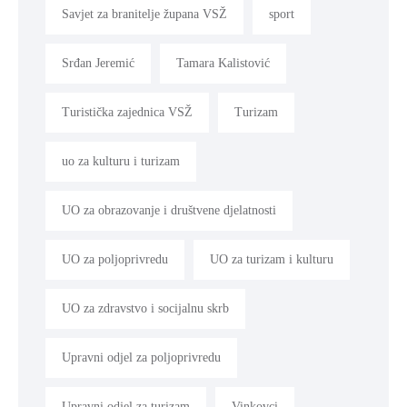
Savjet za branitelje župana VSŽ
sport
Srđan Jeremić
Tamara Kalistović
Turistička zajednica VSŽ
Turizam
uo za kulturu i turizam
UO za obrazovanje i društvene djelatnosti
UO za poljoprivredu
UO za turizam i kulturu
UO za zdravstvo i socijalnu skrb
Upravni odjel za poljoprivredu
Upravni odjel za turizam
Vinkovci