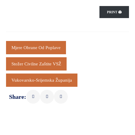
PRINT 🖨
Mjere Obrane Od Poplave
Stožer Civilne Zaštite VSŽ
Vukovarsko-Srijemska Županija
Share: