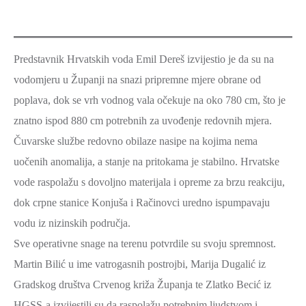
Predstavnik Hrvatskih voda Emil Dereš izvijestio je da su na
vodomjeru u Županji na snazi pripremne mjere obrane od
poplava, dok se vrh vodnog vala očekuje na oko 780 cm, što je
znatno ispod 880 cm potrebnih za uvođenje redovnih mjera.
Čuvarske službe redovno obilaze nasipe na kojima nema
uočenih anomalija, a stanje na pritokama je stabilno. Hrvatske
vode raspolažu s dovoljno materijala i opreme za brzu reakciju,
dok crpne stanice Konjuša i Račinovci uredno ispumpavaju
vodu iz nizinskih područja.
Sve operativne snage na terenu potvrdile su svoju spremnost.
Martin Bilić u ime vatrogasnih postrojbi, Marija Dugalić iz
Gradskog društva Crvenog križa Županja te Zlatko Becić iz
HGSS-a izvijestili su da raspolažu potrebnim ljudstvom i