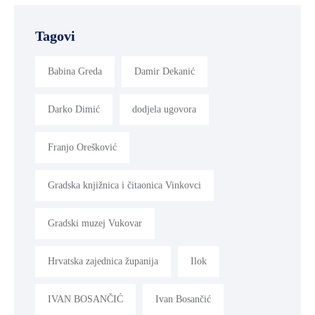
Tagovi
Babina Greda
Damir Dekanić
Darko Dimić
dodjela ugovora
Franjo Orešković
Gradska knjižnica i čitaonica Vinkovci
Gradski muzej Vukovar
Hrvatska zajednica županija
Ilok
IVAN BOSANČIĆ
Ivan Bosančić