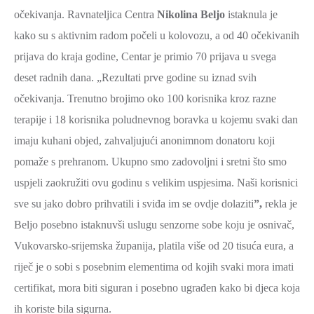
očekivanja. Ravnateljica Centra
ZAŠTITA
Nikolina Beljo
istaknula je
OKOLIŠA
kako su s aktivnim radom počeli u kolovozu, a od 40 očekivanih
prijava do kraja godine, Centar je primio 70 prijava u svega
TURIZAM
deset radnih dana. „Rezultati prve godine su iznad svih
I
očekivanja. Trenutno brojimo oko 100 korisnika kroz razne
KULTURA
terapije i 18 korisnika poludnevnog boravka u kojemu svaki dan
PROMET
imaju kuhani objed, zahvaljujući anonimnom donatoru koji
I
pomaže s prehranom. Ukupno smo zadovoljni i sretni što smo
KOMUNIKACIJE
uspjeli zaokružiti ovu godinu s velikim uspjesima. Naši korisnici
ENERGETIKA
sve su jako dobro prihvatili i sviđa im se ovdje dolaziti
”,
rekla je
HRVATSKI
Beljo posebno istaknuvši uslugu senzorne sobe koju je osnivač,
BRANITELJI
Vukovarsko-srijemska županija, platila više od 20 tisuća eura, a
URED
riječ je o sobi s posebnim elementima od kojih svaki mora imati
ŽUPANA
certifikat, mora biti siguran i posebno ugrađen kako bi djeca koja
OSTALO
ih koriste bila sigurna.