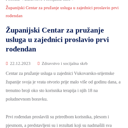
2021.-25.
ZDRAVSTVO
Županijski Centar za pružanje usluga u zajednici proslavio prvi
I
rođendan
SOCIJALNA
Županijski Centar za pružanje
SKRB
usluga u zajednici proslavio prvi
MEĐUNARODNA
rođendan
SURADNJA
I
22.12.2023
Zdravstvo i socijalna skrb
REGIONALNI
Centar za pružanje usluga u zajednici Vukovarsko-srijemske
RAZVOJ
županije svoja je vrata otvorio prije malo više od godinu dana, a
PROSTORNO
trenutno broji oko sto korisnika terapija i njih 18 na
UREĐENJE
poludnevnom boravku.
I
GRADITELJSTVO
Prvi rođendan proslavili su priredbom korisnika, plesom i
PRIRODA
pjesmom, a predstavljeni su i rezultati koji su nadmašili sva
I