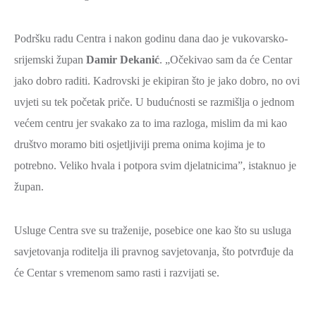
SPORT,
MLADI
Podršku radu Centra i nakon godinu dana dao je vukovarsko-
I
srijemski župan
Damir Dekanić
. „Očekivao sam da će Centar
DEMOGRAFIJA
jako dobro raditi. Kadrovski je ekipiran što je jako dobro, no ovi
uvjeti su tek početak priče. U budućnosti se razmišlja o jednom
većem centru jer svakako za to ima razloga, mislim da mi kao
društvo moramo biti osjetljiviji prema onima kojima je to
potrebno. Veliko hvala i potpora svim djelatnicima”, istaknuo je
župan.
Usluge Centra sve su traženije, posebice one kao što su usluga
savjetovanja roditelja ili pravnog savjetovanja, što potvrđuje da
će Centar s vremenom samo rasti i razvijati se.