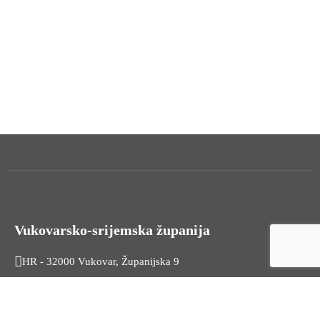
Vukovarsko-srijemska županija
HR - 32000 Vukovar, Županijska 9
Tel. +385 32 454 444
HR - 32100 Vinkovci, Glagoljaška 27