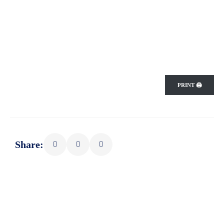
PRINT 🖨
Share: