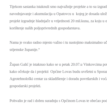
Tijekom sastanka istaknuli smo najvažnije projekte a to su izgra
navodnjavanje i akumulacija u Opatovcu u kojeg je dosada uloženo
projekt izgradnje hladnjače u vrijednosti 20 mil.kuna, za koju u
korištenje naših poljoprivrednih gospodarstava.
Nama je svako radno mjesto važno i tu nastojimo maksimalno u
srijemske županije.“
Župan Galić je istaknuo kako se u petak 20.07.u Vinkovcima pot
kako očekuje da i projekti Općine Lovas budu uvršetni u Sporazu
Agrotehnološki centar za skladištenje i doradu povrtlarskih i voć
gospodarski projekti.
Pohvalio je rad i dobru suradnju s Općinom Lovas te obećao pod