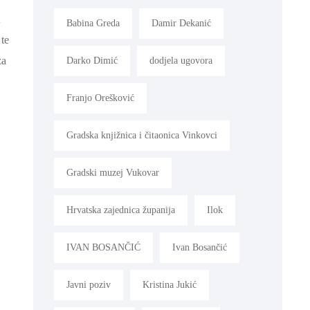
Babina Greda
Damir Dekanić
 te
za
Darko Dimić
dodjela ugovora
Franjo Orešković
Gradska knjižnica i čitaonica Vinkovci
Gradski muzej Vukovar
Hrvatska zajednica županija
Ilok
IVAN BOSANČIĆ
Ivan Bosančić
Javni poziv
Kristina Jukić