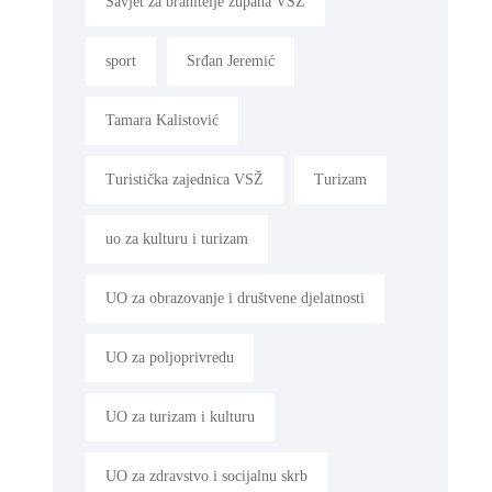
Savjet za branitelje župana VSŽ
sport
Srđan Jeremić
Tamara Kalistović
Turistička zajednica VSŽ
Turizam
uo za kulturu i turizam
UO za obrazovanje i društvene djelatnosti
UO za poljoprivredu
UO za turizam i kulturu
UO za zdravstvo i socijalnu skrb