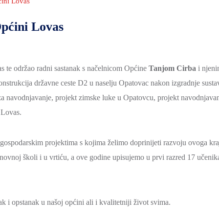
ćini Lovas
Općini Lovas
as te održao radni sastanak s načelnicom Općine
Tanjom Cirba
i njen
onstrukcija državne ceste D2 u naselju Opatovac nakon izgradnje susta
 za navodnjavanje, projekt zimske luke u Opatovcu, projekt navodnjavan
 Lovas.
gospodarskim projektima s kojima želimo doprinijeti razvoju ovoga kra
ovnoj školi i u vrtiću, a ove godine upisujemo u prvi razred 17 učenik
i opstanak u našoj općini ali i kvalitetniji život svima.