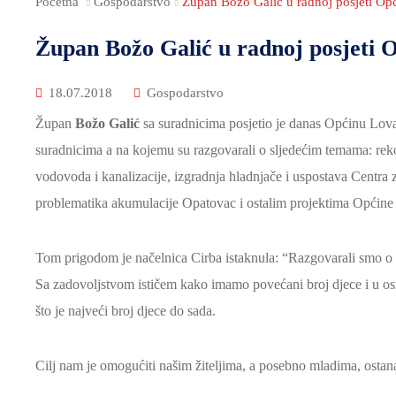
Početna
Gospodarstvo
Župan Božo Galić u radnoj posjeti Op
Župan Božo Galić u radnoj posjeti 
18.07.2018
Gospodarstvo
Župan
Božo Galić
sa suradnicima posjetio je danas Općinu Lov
suradnicima a na kojemu su razgovarali o sljedećim temama: rek
vodovoda i kanalizacije, izgradnja hladnjače i uspostava Centra
problematika akumulacije Opatovac i ostalim projektima Općine
Tom prigodom je načelnica Cirba istaknula: “Razgovarali smo o 
Sa zadovoljstvom ističem kako imamo povećani broj djece i u osn
što je najveći broj djece do sada.
Cilj nam je omogućiti našim žiteljima, a posebno mladima, ostanak 