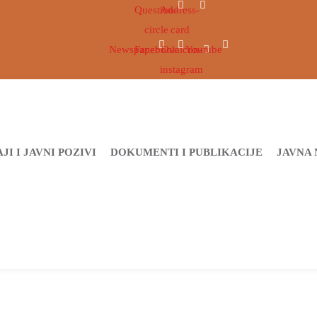
Question-
Address-
circle
card
Newspaper
Facebook
Ovaicon-
Youtube
instagram
JI I JAVNI POZIVI
DOKUMENTI I PUBLIKACIJE
JAVNA 