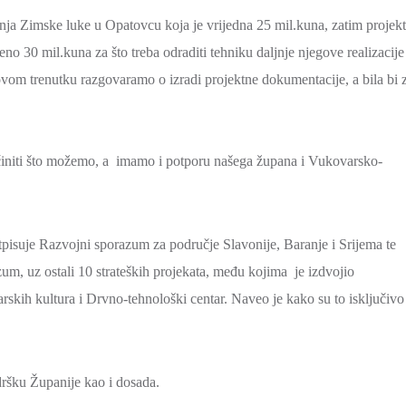
dnja Zimske luke u Opatovcu koja je vrijedna 25 mil.kuna, zatim projekt
 30 mil.kuna za što treba odraditi tehniku daljnje njegove realizacije
 ovom trenutku razgovaramo o izradi projektne dokumentacije, a bila bi 
činiti što možemo, a imamo i potporu našega župana i Vukovarsko-
pisuje Razvojni sporazum za područje Slavonije, Baranje i Srijema te
m, uz ostali 10 strateških projekata, među kojima je izdvojio
arskih kultura i Drvno-tehnološki centar. Naveo je kako su to isključivo
ršku Županije kao i dosada.