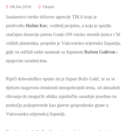
2021.-25.
08.04.2016
Ostalo
ZDRAVSTVO
I
Izaslanstvo turske državne agencije TIKA koju je
SOCIJALNA
predvodio
Hašim Koc
, voditelj projekta, a koja je uputila
SKRB
značajnu donaciju prema Gunji-100 visoko steonih junica i 50
MEĐUNARODNA
velikih plastenika, posjetilo je Vukovarsko-srijemsku županiju,
SURADNJA
gdje su održali radni sastanak sa županom
Božom Galićem
i
I
njegovim suradnicima.
REGIONALNI
RAZVOJ
Riječi dobrodošlice uputio im je župan Božo Galić, te su se
PROSTORNO
tijekom razgovora dotaknuli mnogobrojnih tema, od aktualnih
UREĐENJE
zbivanja do mogućih oblika zajedničke suradnje posebno na
I
području poljoprivrede kao glavne gospodarske grane u
GRADITELJSTVO
Vukovarsko-srijemskoj županiji.
PRIRODA
I