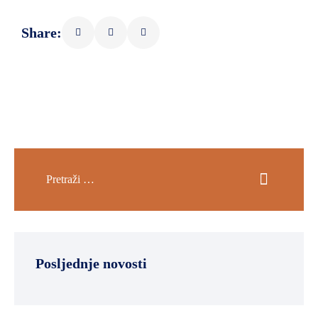
SPORT,
Share:
MLADI
I
DEMOGRAFIJA
Posljednje novosti