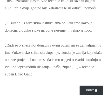
Turski izaslanik Hašim Koc rekao je kako su saznali da je u
ZAŠTITA
Gunji prije dvije godine bila katastrofa te su odlučili pomoći.
OKOLIŠA
TURIZAM
„U suradnji s hrvatskim institucijama odlučili smo kako je
I
donacija u obliku stoke najbolje rješenje. „- rekao je Koc.
KULTURA
PROMET
„Radi se o značajnoj donaciji i ovim putem im se zahvaljujem u
I
ime Vukovarsko-srijemske županije. Turska je zemlja koja ulaže
KOMUNIKACIJE
u razne projekte i nadam se da ćemo uspjeti ostvariti suradnju u
ENERGETIKA
vidu poljoprivrednih ulaganja u našoj županiji. „ – rekao je
HRVATSKI
župan Božo Galić.
BRANITELJI
URED
PRINT 🖨
ŽUPANA
OSTALO