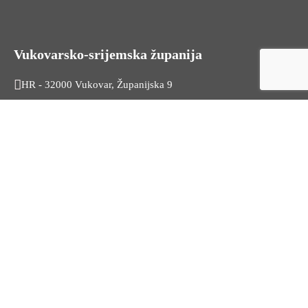
Vukovarsko-srijemska županija
HR - 32000 Vukovar, Županijska 9
Tel. +385 32 454 444
HR - 32100 Vinkovci, Glagoljaška 27
Tel. +385 32 344 111
Radno vrijeme: 7:30 - 15:30
OIB: 74724110709
Korisni linkovi
Odnosi s javnošću
Stambeno zbrinjavanje