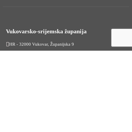
Vukovarsko-srijemska županija
HR - 32000 Vukovar, Županijska 9
Tel. +385 32 454 444
HR - 32100 Vinkovci, Glagoljaška 27
Tel. +385 32 344 111
Radno vrijeme: 7:30 - 15:30
OIB: 74724110709
Korisni linkovi
Odnosi s javnošću
Stambeno zbrinjavanje