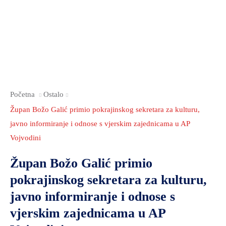
2021.-25.
ZDRAVSTVO
I
SOCIJALNA
SKRB
MEĐUNARODNA
SURADNJA
Početna
Ostalo
I
Župan Božo Galić primio pokrajinskog sekretara za kulturu,
REGIONALNI
javno informiranje i odnose s vjerskim zajednicama u AP
RAZVOJ
Vojvodini
PROSTORNO
Župan Božo Galić primio
UREĐENJE
I
pokrajinskog sekretara za kulturu,
GRADITELJSTVO
javno informiranje i odnose s
PRIRODA
vjerskim zajednicama u AP
I