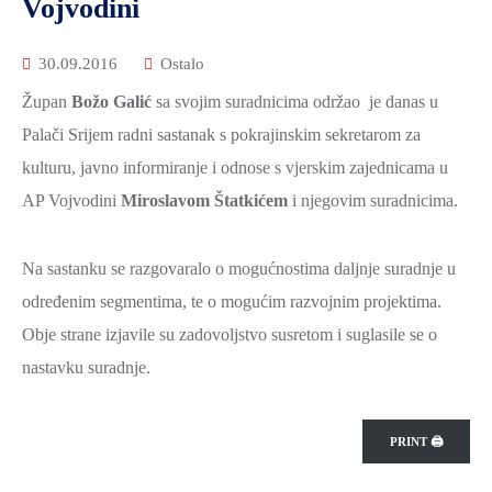
Vojvodini
ZAŠTITA
OKOLIŠA
30.09.2016
Ostalo
TURIZAM
Župan
Božo Galić
sa svojim suradnicima održao je danas u
I
Palači Srijem radni sastanak s pokrajinskim sekretarom za
KULTURA
kulturu, javno informiranje i odnose s vjerskim zajednicama u
PROMET
AP Vojvodini
Miroslavom Štatkićem
i njegovim suradnicima.
I
KOMUNIKACIJE
Na sastanku se razgovaralo o mogućnostima daljnje suradnje u
ENERGETIKA
određenim segmentima, te o mogućim razvojnim projektima.
Obje strane izjavile su zadovoljstvo susretom i suglasile se o
HRVATSKI
BRANITELJI
nastavku suradnje.
URED
ŽUPANA
PRINT 🖨
OSTALO