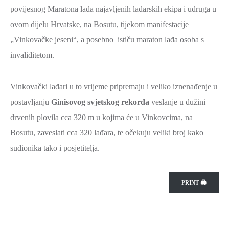
povijesnog Maratona lađa najavljenih lađarskih ekipa i udruga u
SPORT,
ovom dijelu Hrvatske, na Bosutu, tijekom manifestacije
MLADI
I
„Vinkovačke jeseni“, a posebno ističu maraton lađa osoba s
DEMOGRAFIJA
invaliditetom.
Vinkovački lađari u to vrijeme pripremaju i veliko iznenađenje u
postavljanju
Ginisovog svjetskog rekorda
veslanje u dužini
drvenih plovila cca 320 m u kojima će u Vinkovcima, na
Bosutu, zaveslati cca 320 lađara, te očekuju veliki broj kako
sudionika tako i posjetitelja.
PRINT 🖨