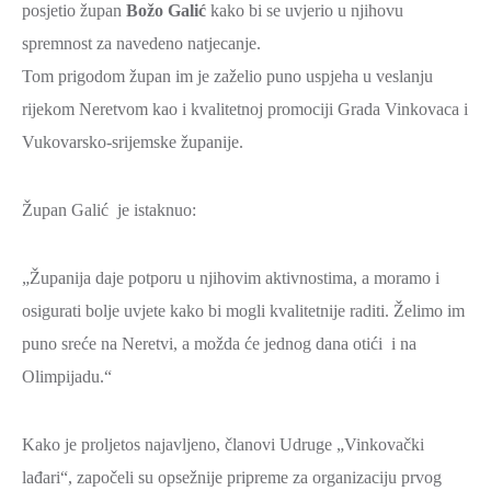
posjetio župan
Božo Galić
kako bi se uvjerio u njihovu
ZAŠTITA
spremnost za navedeno natjecanje.
OKOLIŠA
Tom prigodom župan im je zaželio puno uspjeha u veslanju
TURIZAM
rijekom Neretvom kao i kvalitetnoj promociji Grada Vinkovaca i
I
Vukovarsko-srijemske županije.
KULTURA
PROMET
Župan Galić je istaknuo:
I
KOMUNIKACIJE
„Županija daje potporu u njihovim aktivnostima, a moramo i
ENERGETIKA
osigurati bolje uvjete kako bi mogli kvalitetnije raditi. Želimo im
HRVATSKI
puno sreće na Neretvi, a možda će jednog dana otići i na
BRANITELJI
Olimpijadu.“
URED
ŽUPANA
Kako je proljetos najavljeno, članovi Udruge „Vinkovački
OSTALO
lađari“, započeli su opsežnije pripreme za organizaciju prvog