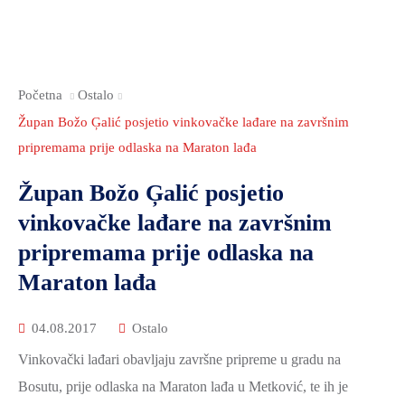
2021.-25.
ZDRAVSTVO
I
SOCIJALNA
Početna
Ostalo
SKRB
Župan Božo Ģalić posjetio vinkovačke lađare na završnim
MEĐUNARODNA
pripremama prije odlaska na Maraton lađa
SURADNJA
I
Župan Božo Ģalić posjetio
REGIONALNI
vinkovačke lađare na završnim
RAZVOJ
pripremama prije odlaska na
PROSTORNO
Maraton lađa
UREĐENJE
I
04.08.2017
Ostalo
GRADITELJSTVO
Vinkovački lađari obavljaju završne pripreme u gradu na
PRIRODA
Bosutu, prije odlaska na Maraton lađa u Metković, te ih je
I