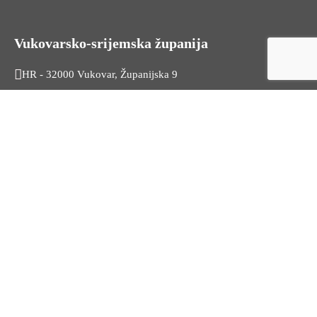
Vukovarsko-srijemska županija
HR - 32000 Vukovar, Županijska 9
Tel. +385 32 454 444
HR - 32100 Vinkovci, Glagoljaška 27
Tel. +385 32 344 111
Radno vrijeme: 7:30 - 15:30
OIB: 74724110709
Korisni linkovi
Odnosi s javnošću
Stambeno zbrinjavanje
Iz Matičnog ureda