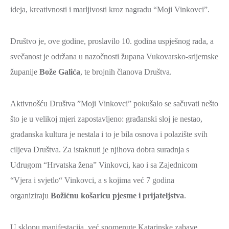
ideja, kreativnosti i marljivosti kroz nagradu “Moji Vinkovci”.
ZAŠTITA
OKOLIŠA
Društvo je, ove godine, proslavilo 10. godina uspješnog rada, a
TURIZAM
svečanost je održana u nazočnosti župana Vukovarsko-srijemske
I
županije
KULTURA
Bože Galića
, te brojnih članova Društva.
PROMET
Aktivnošću Društva ”Moji Vinkovci” pokušalo se sačuvati nešto
I
što je u velikoj mjeri zapostavljeno: građanski sloj je nestao,
KOMUNIKACIJE
građanska kultura je nestala i to je bila osnova i polazište svih
ENERGETIKA
ciljeva Društva. Za istaknuti je njihova dobra suradnja s
HRVATSKI
Udrugom “Hrvatska žena” Vinkovci, kao i sa Zajednicom
BRANITELJI
“Vjera i svjetlo“ Vinkovci, a s kojima već 7 godina
URED
organiziraju
Božićnu košaricu pjesme i prijateljstva
.
ŽUPANA
OSTALO
U sklopu manifestacija, već spomenute Katarinske zabave,