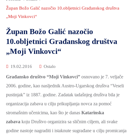
2021.-25.
ZDRAVSTVO
Župan Božo Galić nazočio 10.obljetnici Građanskog društva
I
„Moji Vinkovci“
SOCIJALNA
Župan Božo Galić nazočio
SKRB
10.obljetnici Građanskog društva
MEĐUNARODNA
„Moji Vinkovci“
SURADNJA
I
19.02.2016
Ostalo
REGIONALNI
Građansko društvo “Moji Vinkovci”
RAZVOJ
osnovano je 7. veljače
2006. godine, kao nasljednik Austro-Ugarskog društva “Veseli
PROSTORNO
pustinjak” iz 1887. godine. Zadatak tadašnjeg društva bila je
UREĐENJE
organizacija zabava u cilju prikupljanja novca za pomoć
I
siromašnim učenicima, kao što je danas
GRADITELJSTVO
Katarinska
zabava
koju Društvo organizira sa sličnim ciljem, ali svake
PRIRODA
godine nastoje nagraditi i istaknute sugrađane u cilju promicanja
I