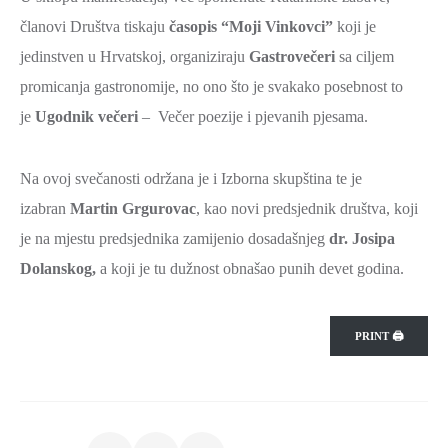
SPORT,
članovi Društva tiskaju
časopis “Moji Vinkovci”
koji je
MLADI
jedinstven u Hrvatskoj, organiziraju
Gastrovečeri
sa ciljem
I
promicanja gastronomije, no ono što je svakako posebnost to
DEMOGRAFIJA
je
Ugodnik večeri
– Večer poezije i pjevanih pjesama.
Na ovoj svečanosti održana je i Izborna skupština te je
izabran
Martin Grgurovac
, kao novi predsjednik društva, koji
je na mjestu predsjednika zamijenio dosadašnjeg
dr. Josipa
Dolanskog,
a koji je tu dužnost obnašao punih devet godina.
PRINT 🖨