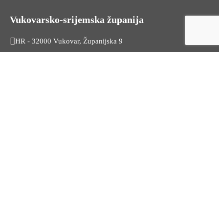
Vukovarsko-srijemska županija
HR - 32000 Vukovar, Županijska 9
Tel. +385 32 454 444
HR - 32100 Vinkovci, Glagoljaška 27
Tel. +385 32 344 111
Radno vrijeme: 7:30 - 15:30
OIB: 74724110709
Korisni linkovi
Odnosi s javnošću
Stambeno zbrinjavanje
Iz Matičnog ureda
Službeni vjesnik