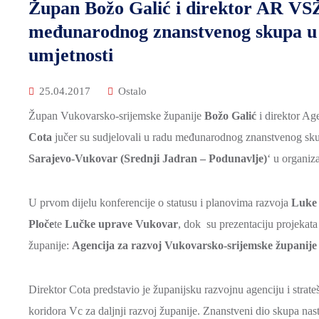
Župan Božo Galić i direktor AR VSŽ 
međunarodnog znanstvenog skupa u H
umjetnosti
25.04.2017
Ostalo
Župan Vukovarsko-srijemske županije
Božo Galić
i direktor Ag
Cota
jučer su sudjelovali u radu međunarodnog znanstvenog s
Sarajevo-Vukovar (Srednji Jadran – Podunavlje)
‘ u organiz
U prvom dijelu konferencije o statusu i planovima razvoja
Luke 
Ploče
te
Lučke uprave Vukovar
, dok su prezentaciju projekat
županije:
Agencija za razvoj Vukovarsko-srijemske županije
Direktor Cota predstavio je županijsku razvojnu agenciju i strat
koridora Vc za daljnji razvoj županije. Znanstveni dio skupa na