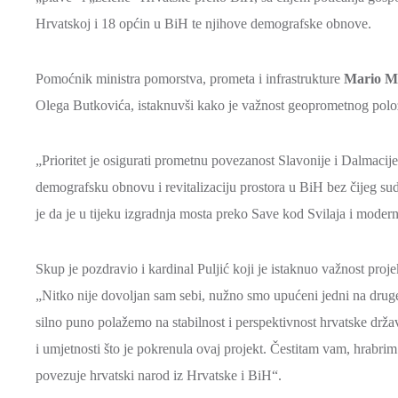
Hrvatskoj i 18 općin u BiH te njihove demografske obnove.
Pomoćnik ministra pomorstva, prometa i infrastrukture
Mario M
Olega Butkovića, istaknuvši kako je važnost geoprometnog polož
„Prioritet je osigurati prometnu povezanost Slavonije i Dalmacije
demografsku obnovu i revitalizaciju prostora u BiH bez čijeg s
je da je u tijeku izgradnja mosta preko Save kod Svilaja i moder
Skup je pozdravio i kardinal Puljić koji je istaknuo važnost proje
„Nitko nije dovoljan sam sebi, nužno smo upućeni jedni na drug
silno puno polažemo na stabilnost i perspektivnost hrvatske drža
i umjetnosti što je pokrenula ovaj projekt. Čestitam vam, hrabrim
povezuje hrvatski narod iz Hrvatske i BiH“.