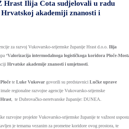
Hrast Ilija Cota sudjelovali u radu
rvatskoj akademiji znanosti i
encije za razvoj Vukovarsko-srijemske županije Hrast d.o.o.
Ilija
kupa
‘Valorizacija intermodalnoga logističkoga koridora Ploče-Most
aciji
Hrvatske akademije znanosti i umjetnosti
.
Ploče
te
Luke Vukovar
govorili su predstavnici
Lučke uprave
a imale regionalne razvojne agencije Vukovarsko-srijemske
 Hrast
, te Dubrovačko-neretvanske županije: DUNEA.
eške razvojne projekte Vukovarsko-srijemske županije te važnost uspost
stavljen je temama vezanim za prometne koridore ovog prostora, te