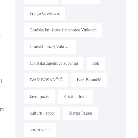
Franjo Orešković
Gradska knjižnica i čitaonica Vinkovci
u
Gradski muzej Vukovar
Hrvatska zajednica županija
Ilok
IVAN BOSANČIĆ
Ivan Bosančić
 i
Javni poziv
Kristina Jukić
om
kulturu i sport
Marija Pakter
obrazovanje