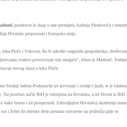
adunić
pozdravio je skup u ime premijera Andreja Plenkovića i ministr
aja Hrvatske prepoznala i Europska unija.
, luka Ploče i Vukovar, što bi također osiguralo gospodarsku, društvenu
udjelovanja ovakvo povezivanje nije moguće“, rekao je Madunić. Podsje
nizacija novog ulaza u luku Ploče.
kta Srednji Jadran-Podunavlje jer povezuje i zemlje i ljude, te je istaknu
e. Na poseban način BiH je oslonjena na Hrvatsku, a mi Hrvati iz BiH
ve kako bismo i mi prosperirali. Zahvaljujem Hrvatskoj akademiji znano
 vas i želim da istinske ideje postanu ostvarene na području gdje se