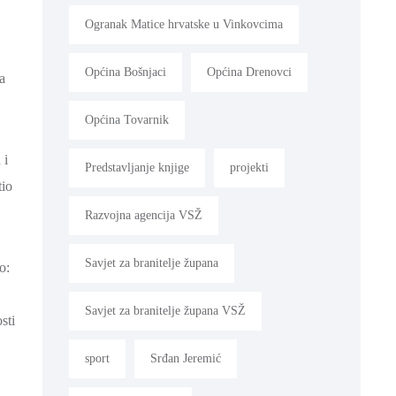
Ogranak Matice hrvatske u Vinkovcima
Općina Bošnjaci
Općina Drenovci
a
Općina Tovarnik
 i
Predstavljanje knjige
projekti
tio
Razvojna agencija VSŽ
Savjet za branitelje župana
o:
Savjet za branitelje župana VSŽ
sti
sport
Srđan Jeremić