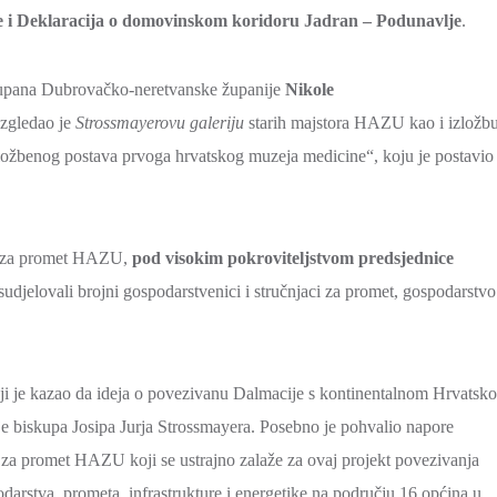
e i Deklaracija o domovinskom koridoru Jadran – Podunavlje
.
 župana Dubrovačko-neretvanske županije
Nikole
zgledao je
Strossmayerovu galeriju
starih majstora HAZU kao i izložb
ožbenog postava prvoga hrvatskog muzeja medicine“, koju je postavio
će za promet HAZU,
pod visokim pokroviteljstvom predsjednice
sudjelovali brojni gospodarstvenici i stručnjaci za promet, gospodarstvo
i je kazao da ideja o povezivanu Dalmacije s kontinentalnom Hrvatsk
je biskupa Josipa Jurja Strossmayera. Posebno je pohvalio napore
 za promet HAZU koji se ustrajno zalaže za ovaj projekt povezivanja
darstva, prometa, infrastrukture i energetike na području 16 općina u