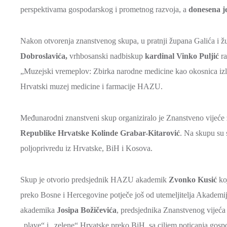
perspektivama gospodarskog i prometnog razvoja, a
donesena j
Nakon otvorenja znanstvenog skupa, u pratnji župana Galića i
Dobroslavića,
vrhbosanski nadbiskup
kardinal Vinko
Puljić
ra
„Muzejski vremeplov: Zbirka narodne medicine kao okosnica izl
Hrvatski muzej medicine i farmacije HAZU.
Međunarodni znanstveni skup organiziralo je Znanstveno vije
Republike Hrvatske
Kolinde
Grabar-Kitarović
. Na skupu su 
poljoprivredu iz Hrvatske, BiH i Kosova.
Skup je otvorio predsjednik HAZU akademik
Zvonko
Kusić
koj
preko Bosne i Hercegovine potječe još od utemeljitelja Akademi
akademika
Josipa Božičevića
, predsjednika Znanstvenog vijeća
„plave“ i „zelene“ Hrvatske preko BiH, sa ciljem poticanja gospo