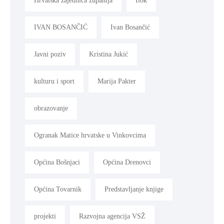
Hrvatska zajednica županija
Ilok
IVAN BOSANČIĆ
Ivan Bosančić
Javni poziv
Kristina Jukić
kulturu i sport
Marija Pakter
obrazovanje
Ogranak Matice hrvatske u Vinkovcima
Općina Bošnjaci
Općina Drenovci
Općina Tovarnik
Predstavljanje knjige
projekti
Razvojna agencija VSŽ