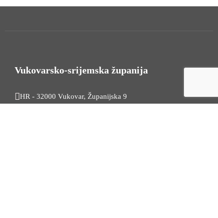
Vukovarsko-srijemska županija
HR - 32000 Vukovar, Županijska 9
Tel. +385 32 454 444
HR - 32100 Vinkovci, Glagoljaška 27
Tel. +385 32 344 111
Radno vrijeme: 7:30 - 15:30
OIB: 74724110709
Korisni linkovi