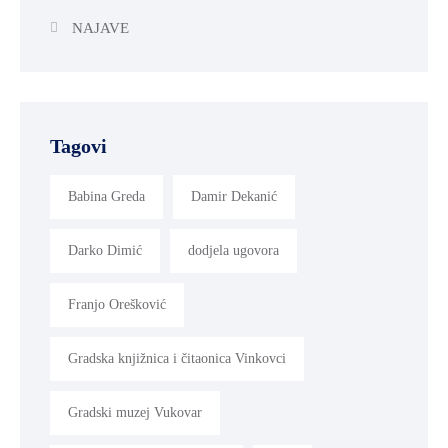
NAJAVE
Tagovi
Babina Greda
Damir Dekanić
Darko Dimić
dodjela ugovora
Franjo Orešković
Gradska knjižnica i čitaonica Vinkovci
Gradski muzej Vukovar