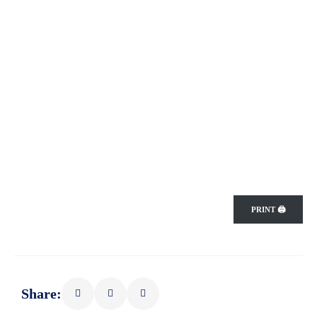
PRINT 🖨
Share: