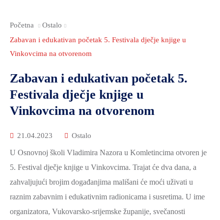
2021.-25.
ZDRAVSTVO
Početna
Ostalo
I
SOCIJALNA
Zabavan i edukativan početak 5. Festivala dječje knjige u
SKRB
Vinkovcima na otvorenom
MEĐUNARODNA
Zabavan i edukativan početak 5.
SURADNJA
Festivala dječje knjige u
I
Vinkovcima na otvorenom
REGIONALNI
RAZVOJ
21.04.2023
Ostalo
PROSTORNO
U Osnovnoj školi Vladimira Nazora u Komletincima otvoren je
UREĐENJE
5. Festival dječje knjige u Vinkovcima. Trajat će dva dana, a
I
zahvaljujući brojim događanjima mališani će moći uživati u
GRADITELJSTVO
raznim zabavnim i edukativnim radionicama i susretima. U ime
PRIRODA
organizatora, Vukovarsko-srijemske županije, svečanosti
I