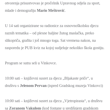
otvorenja prisustvovao je pročelnik Upravnog odjela za sport,
ZAŠTITA
mlade i demografiju
Mario Meštrović
.
OKOLIŠA
TURIZAM
U 14 sati organizirane su radionice za osnovnoškolsku djecu
I
raznih tematika – od plesne haljine žutog maslačka, preko
KULTURA
slikopriča, grafita i još mnogo toga. Sat vremena nakon, na
PROMET
rasporedu je PUB kviz na kojoj sudjeluje nekoliko škola gostiju.
I
KOMUNIKACIJE
Program se sutra seli u Vinkovce.
ENERGETIKA
HRVATSKI
10:00 sati – književni susret za djecu „Bljakaste priče“, u
BRANITELJI
društvu s
Jelenom Pervan
(ispred Gradskog muzeja Vinkovci)
URED
ŽUPANA
10:00 sati – književni susret za djecu „Vjetropirasta“, u društvu
OSTALO
sa
Zoranom Vakulom
(kod fontane u središnjem gradskom