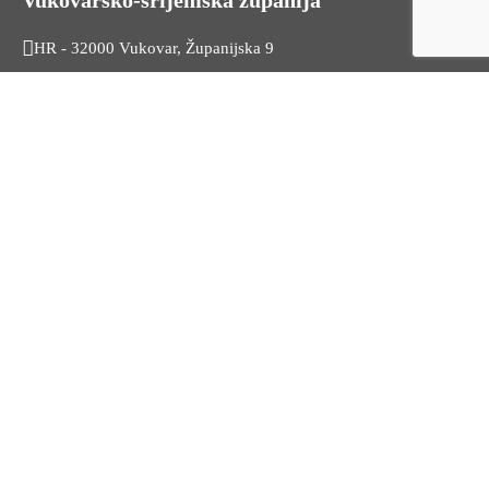
Vukovarsko-srijemska županija
HR - 32000 Vukovar, Županijska 9
Tel. +385 32 454 444
HR - 32100 Vinkovci, Glagoljaška 27
Tel. +385 32 344 111
Radno vrijeme: 7:30 - 15:30
OIB: 74724110709
Korisni linkovi
Odnosi s javnošću
Stambeno zbrinjavanje
Iz Matičnog ureda
Službeni vjesnik
HZZ