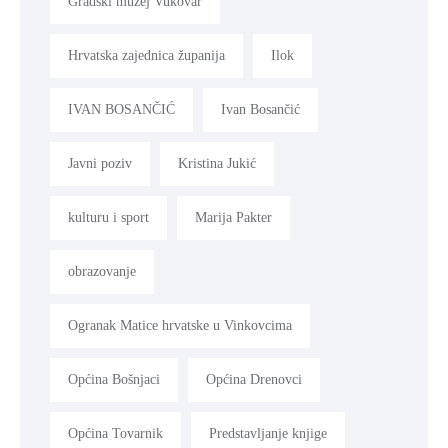
Gradski muzej Vukovar
Hrvatska zajednica županija
Ilok
IVAN BOSANČIĆ
Ivan Bosančić
Javni poziv
Kristina Jukić
kulturu i sport
Marija Pakter
obrazovanje
Ogranak Matice hrvatske u Vinkovcima
Općina Bošnjaci
Općina Drenovci
Općina Tovarnik
Predstavljanje knjige