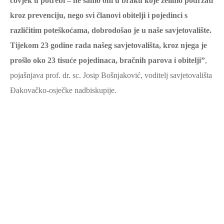
čovjek u potrebi – ne samo oni u braku koje želimo podržati
kroz prevenciju, nego svi članovi obitelji i pojedinci s
različitim poteškoćama, dobrodošao je u naše savjetovalište.
Tijekom 23 godine rada našeg savjetovališta, kroz njega je
prošlo oko 23 tisuće pojedinaca, bračnih parova i obitelji”
,
pojašnjava prof. dr. sc. Josip Bošnjaković, voditelj savjetovališta
Đakovačko-osječke nadbiskupije.