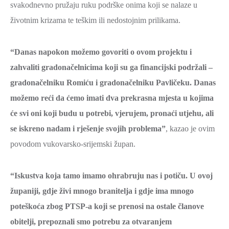
svakodnevno pružaju ruku podrške onima koji se nalaze u
životnim krizama te teškim ili nedostojnim prilikama.
“Danas napokon možemo govoriti o ovom projektu i
zahvaliti gradonačelnicima koji su ga financijski podržali –
gradonačelniku Romiću i gradonačelniku Pavličeku. Danas
možemo reći da ćemo imati dva prekrasna mjesta u kojima
će svi oni koji budu u potrebi, vjerujem, pronaći utjehu, ali
se iskreno nadam i rješenje svojih problema”
, kazao je ovim
povodom vukovarsko-srijemski župan.
“Iskustva koja tamo imamo ohrabruju nas i potiču. U ovoj
županiji, gdje živi mnogo branitelja i gdje ima mnogo
poteškoća zbog PTSP-a koji se prenosi na ostale članove
obitelji, prepoznali smo potrebu za otvaranjem