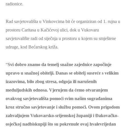
radionice.
Rad savjetovališta u Vinkovcima bit će organiziran od 1. rujna u
prostoru Caritasa u Kačićevoj ulici, dok u Vukovaru
savjetovalište radi od siječnja u prostoru u kojem su smještene
udruge, kod Bećarskog križa.
“
Svi dobro znamo da temelj snažne zajednice započinje
upravo u snažnoj obitelji. Danas se obitelj susreće s velikim
izazovima, bilo zbog stresa, odgoja ili narušenih
međuljudskih odnosa. Vjerujem da ćemo otvaranjem
ovakvog savjetovališta pomoći svim našim sugrađanima
kroz stručno savjetovanje i službu pomoći. Ovom prigodom
zahvaljujem Vukovarsko-srijemskoj županiji i Đakovačko-
osječkoj nadbiskupiji što su pokrenule ovaj hvalevrijedan