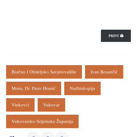
PRINT 🖨
Bračno I Obiteljsko Savjetovalište
Ivan Bosančić
Mons. Dr. Đuro Hranić
Nadbiskupija
Vinkovci
Vukovar
Vukovarsko-Srijemska Županija