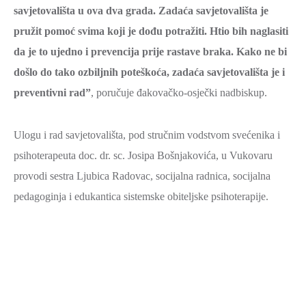
savjetovališta u ova dva grada. Zadaća savjetovališta je
pružit pomoć svima koji je dođu potražiti. Htio bih naglasiti
da je to ujedno i prevencija prije rastave braka. Kako ne bi
došlo do tako ozbiljnih poteškoća, zadaća savjetovališta je i
preventivni rad”
, poručuje đakovačko-osječki nadbiskup.
Ulogu i rad savjetovališta, pod stručnim vodstvom svećenika i
psihoterapeuta doc. dr. sc. Josipa Bošnjakovića, u Vukovaru
provodi sestra Ljubica Radovac, socijalna radnica, socijalna
pedagoginja i edukantica sistemske obiteljske psihoterapije.