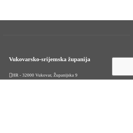
Vukovarsko-srijemska županija
HR - 32000 Vukovar, Županijska 9
Tel. +385 32 454 444
HR - 32100 Vinkovci, Glagoljaška 27
Tel. +385 32 344 111
Radno vrijeme: 7:30 - 15:30
OIB: 74724110709